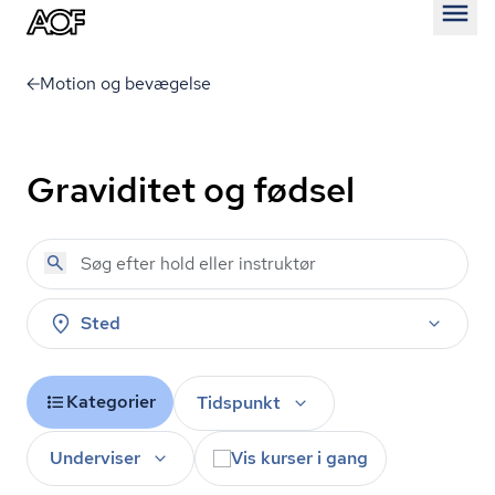
Åben
Motion og bevægelse
Graviditet og fødsel
Sted
Kategorier
Tidspunkt
Underviser
Vis kurser i gang