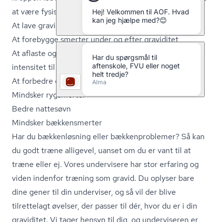
at være fysisk aktive 30 minutter om dagen.
At lave gravidtræning kan være godt for eksempelvis:
At forebygge smerter under og efter graviditet
At aflaste og styrke led og muskler med moderat
intensitet til at klare graviditet og fødsel
At forbedre den psykiske velvære og dit humør
Mindsker rygsmerter
Bedre nattesøvn
Mindsker bækkensmerter
Har du bækkenløsning eller bæk­ken­pro­ble­mer? Så kan
du godt træne alligevel, uanset om du er vant til at
træne eller ej. Vores undervisere har stor erfaring og
viden indenfor træning som gravid. Du oplyser bare
dine gener til din underviser, og så vil der blive
tilrettelagt øvelser, der passer til dér, hvor du er i din
graviditet. Vi tager hensyn til dig, og underviseren er