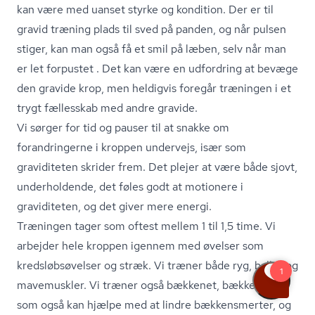
kan være med uanset styrke og kondition. Der er til
gravid træning plads til sved på panden, og når pulsen
stiger, kan man også få et smil på læben, selv når man
er let forpustet . Det kan være en udfordring at bevæge
den gravide krop, men heldigvis foregår træningen i et
trygt fællesskab med andre gravide.
Vi sørger for tid og pauser til at snakke om
forandringerne i kroppen undervejs, især som
graviditeten skrider frem. Det plejer at være både sjovt,
underholdende, det føles godt at motionere i
graviditeten, og det giver mere energi.
Træningen tager som oftest mellem 1 til 1,5 time. Vi
arbejder hele kroppen igennem med øvelser som
kredsløb­sø­vel­ser og stræk. Vi træner både ryg, baller og
mavemuskler. Vi træner også bækkenet, bækkenbund,
som også kan hjælpe med at lindre bækkensmerter, og