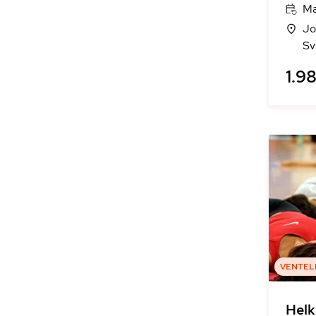
Ma
Jo
Sv
1.98
VENTEL
Helk