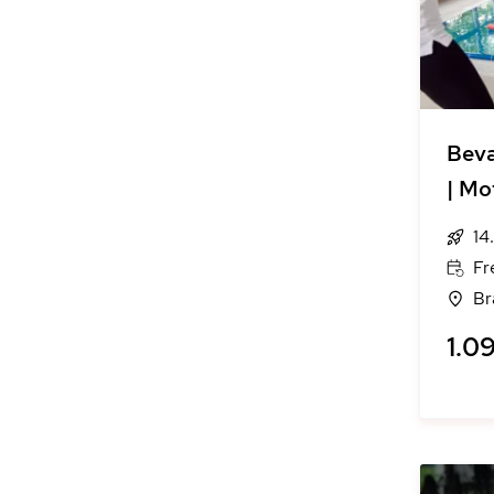
Bevæ
| Mo
14
Fr
Br
1.09