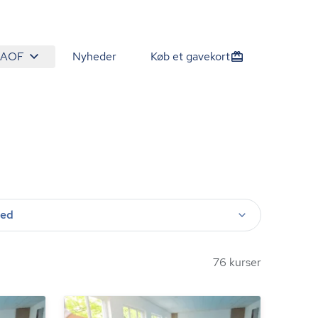
 AOF
Nyheder
Køb et gavekort
ted
76 kurser