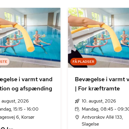
ISTE
FÅ PLADSER
gelse i varmt vand
Bevægelse i varmt 
tion og afspænding
| For kræftramte
. august, 2026
10. august, 2026
ndag, 15:15 - 16:00
Mandag, 08:45 - 09:3
agesvej 6, Korsør
Antvorskov Allé 133,
Slagelse