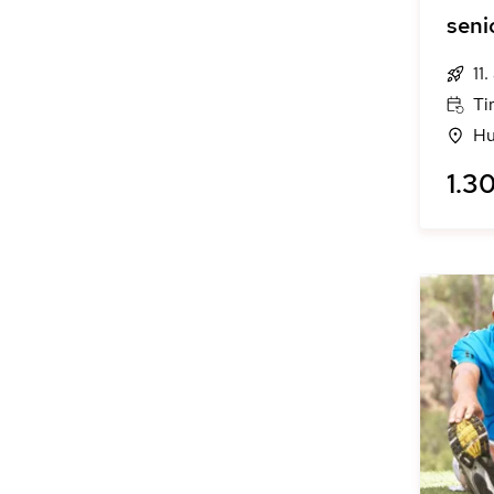
seni
11
Ti
Hu
1.30