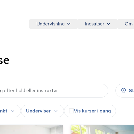
Undervisning
Indsatser
Om
se
S
nkt
Underviser
Vis kurser i gang