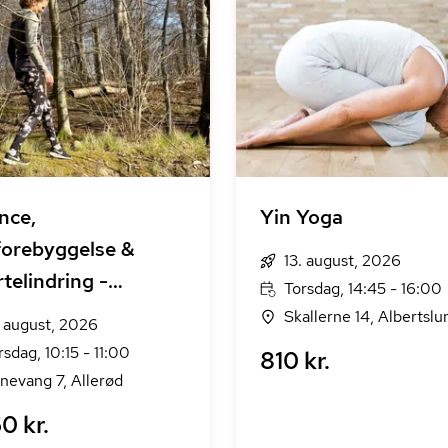
nce,
Yin Yoga
forebyggelse &
13. august, 2026
telindring -
Torsdag, 14:45 - 16:00
syntagende hold
Skallerne 14, Albertslu
. august, 2026
rsdag, 10:15 - 11:00
810 kr.
nevang 7, Allerød
0 kr.