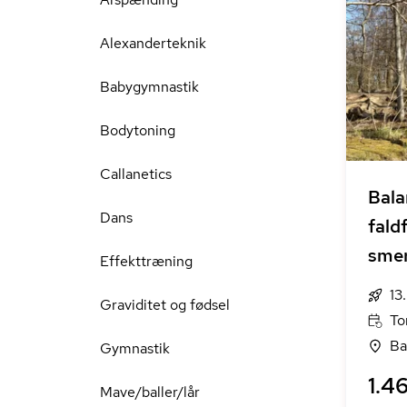
Alexanderteknik
Babygymnastik
Bodytoning
Callanetics
Bala
Dans
fald
smer
Effekttræning
Hen
13
Graviditet og fødsel
To
Ba
Gymnastik
1.46
Mave/baller/lår