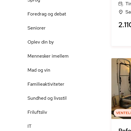
Ti
Sa
Foredrag og debat
2.11
Seniorer
Oplev din by
Mennesker imellem
Mad og vin
Familieaktiviteter
Sundhed og livsstil
Friluftsliv
VENTEL
IT
Refo