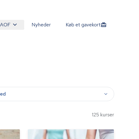
 AOF
Nyheder
Køb et gavekort
ted
125 kurser