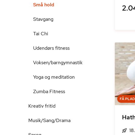
Små hold
2.0
Stavgang
Tai Chi
Udendørs fitness
Voksen/barngymnastik
Yoga og meditation
Zumba Fitness
FÅ PLA
Kreativ fritid
Hat
Musik/Sang/Drama
18
Sprog