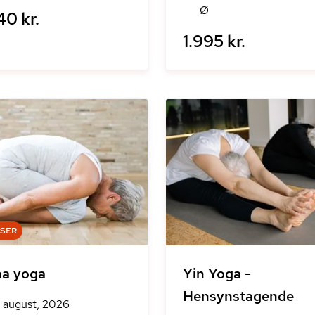
Ø
40 kr.
1.995 kr.
DSER
ha yoga
Yin Yoga -
Hensynstagende
. august, 2026