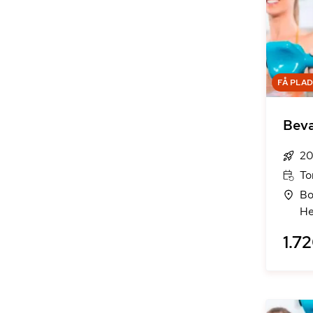
FÅ PLA
Bevæ
20
To
Bo
He
1.72