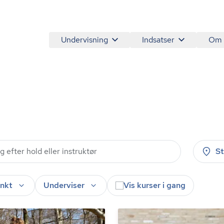
Undervisning
Indsatser
Om
S
nkt
Underviser
Vis kurser i gang