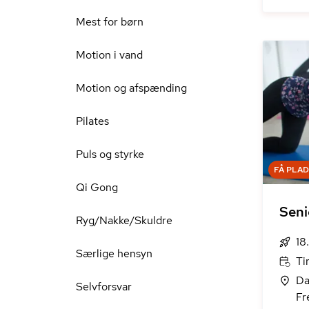
Mest for børn
Motion i vand
Motion og afspænding
Pilates
Puls og styrke
FÅ PLA
Qi Gong
Seni
Ryg/Nakke/Skuldre
18
Særlige hensyn
Ti
Da
Selvforsvar
Fr