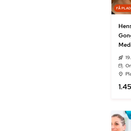
FÅ PLA
Hen
Gong
Medi
19
On
Pl
1.45