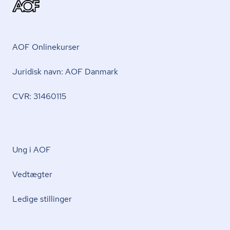
AOF Onlinekurser
Juridisk navn: AOF Danmark
CVR: 31460115
Ung i AOF
Vedtægter
Ledige stillinger