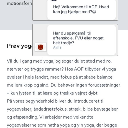
motionsform for sindet og kroppen.
Prøv yoga for begyndere med AOF
Vil du i gang med yoga, og søger du et sted med ro,
nærvær og trygge rammer? Hos AOF tilbyder vi yoga
øvelser i hele landet, med fokus på at skabe balance
mellem krop og sind. Du behøver ingen forudsætninger
– kun lysten til at lære og trække vejret dybt.
På vores begynderhold bliver du introduceret til
yogaøvelser, åndedrætsfokus, stræk, blide bevægelser
og afspænding. Vi arbejder med velkendte
yogaøvelserne som hatha yoga og yin yoga, der begge