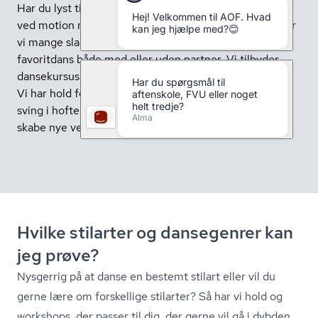
Har du lyst til at danse til god musik? Opdag glæden
ved motion med effektiv og sjov træning. Hos AOF har
vi mange slags dansehold, hvor du kan lære din
favoritdans både med eller uden partner. Vi tilbyder
dansekursus for voksne i alle aldre og på alle niveauer.
Vi har hold for nybegyndere og øvede, så alle kan få
sving i hofterne sammen med andre til god musik, og
skabe nye venskaber.
Hvilke stilarter og dansegenrer kan
jeg prøve?
Nysgerrig på at danse en bestemt stilart eller vil du
gerne lære om forskellige stilarter? Så har vi hold og
workshops, der passer til dig, der gerne vil gå i dybden