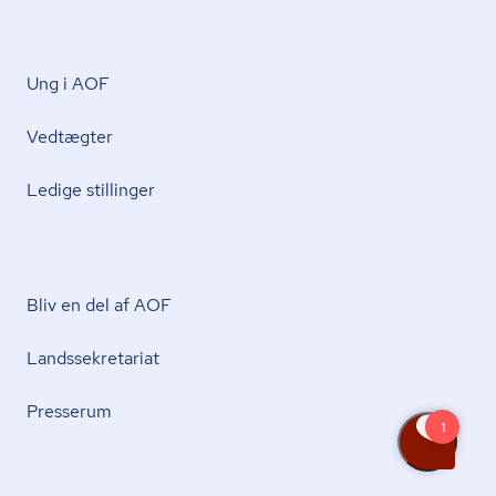
Ung i AOF
Vedtægter
Ledige stillinger
Bliv en del af AOF
Lands­se­kre­ta­ri­at
Presserum