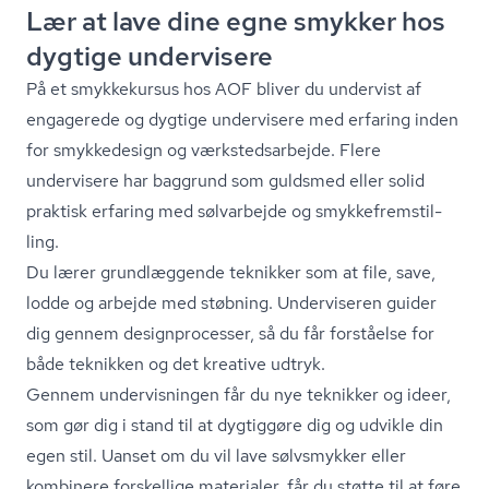
Lær at lave dine egne smykker hos
dygtige undervisere
På et smykkekursus hos AOF bliver du undervist af
engagerede og dygtige undervisere med erfaring inden
for smykkedesign og værk­steds­ar­bej­de. Flere
undervisere har baggrund som guldsmed eller solid
praktisk erfaring med sølvarbejde og smyk­ke­frem­stil­
ling.
Du lærer grundlæggende teknikker som at file, save,
lodde og arbejde med støbning. Underviseren guider
dig gennem de­sign­pro­ces­ser, så du får forståelse for
både teknikken og det kreative udtryk.
Gennem undervisningen får du nye teknikker og ideer,
som gør dig i stand til at dygtiggøre dig og udvikle din
egen stil. Uanset om du vil lave sølvsmykker eller
kombinere forskellige materialer, får du støtte til at føre