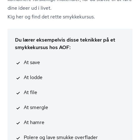
dine ideer ud i livet.
Kig her og find det rette smykkekursus.
Du lærer eksempelvis disse teknikker på et
smykkekursus hos AOF:
At save
At lodde
At file
At smergle
At hamre
Polere og lave smukke overflader