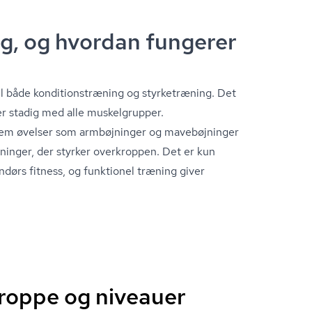
ng, og hvordan fungerer
både kon­di­tions­træ­ning og styrketræning. Det
r stadig med alle muskelgrupper.
em øvelser som armbøjninger og mavebøjninger
ninger, der styrker overkroppen. Det er kun
ndørs fitness, og funktionel træning giver
kroppe og niveauer