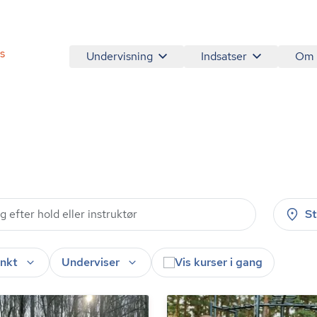
s
Undervisning
Indsatser
Om
S
nkt
Underviser
Vis kurser i gang