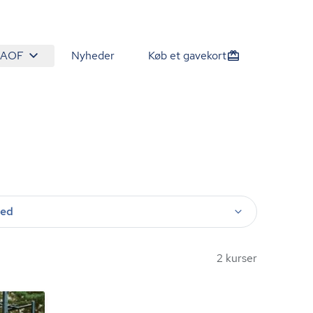
 AOF
Nyheder
Køb et gavekort
ted
2 kurser