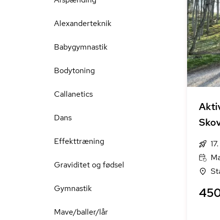
Alexanderteknik
Babygymnastik
Bodytoning
Callanetics
Akti
Dans
Skov
Effekttræning
17
Ma
Graviditet og fødsel
St
Gymnastik
450
Mave/baller/lår