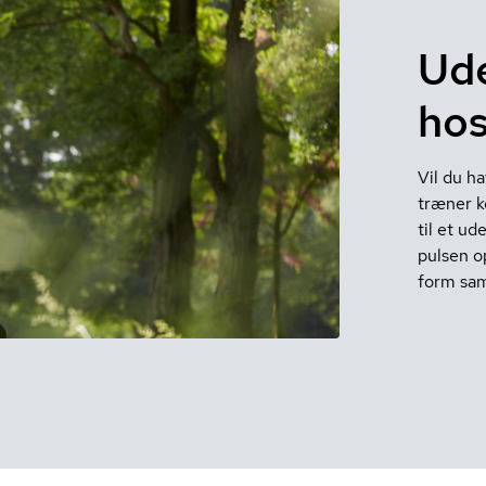
Ud
ho
Vil du ha
træner k
til et u
pulsen o
form sa