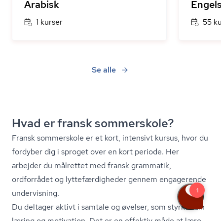
Arabisk
Engel
1 kurser
55 k
Se alle
Hvad er fransk sommerskole?
Fransk sommerskole er et kort, intensivt kursus, hvor du
fordyber dig i sproget over en kort periode. Her
arbejder du målrettet med fransk grammatik,
ordforrådet og lyt­te­fær­dig­he­der gennem engagerende
undervisning.
Du deltager aktivt i samtale og øvelser, som styrker din
læring og motivation. Det er en effektiv måde at lære