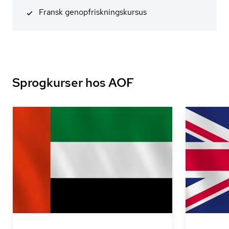
Fransk genop­frisk­nings­kur­sus
Sprogkurser hos AOF