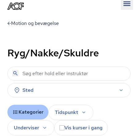
Åben
Motion og bevægelse
Ryg/Nakke/Skuldre
Sted
Kategorier
Tidspunkt
Underviser
Vis kurser i gang