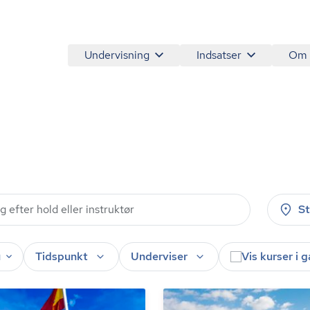
Undervisning
Indsatser
Om
S
u
Tidspunkt
Underviser
Vis kurser i 