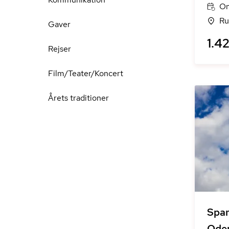
On
Ru
Gaver
1.42
Rejser
Film/Teater/Koncert
Årets traditioner
Span
Ode