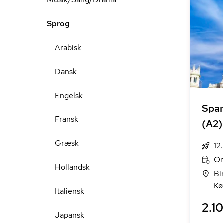
Sprog
Arabisk
Dansk
Engelsk
Span
Fransk
(A2)
Græsk
12
On
Hollandsk
Bi
Kø
Italiensk
2.10
Japansk