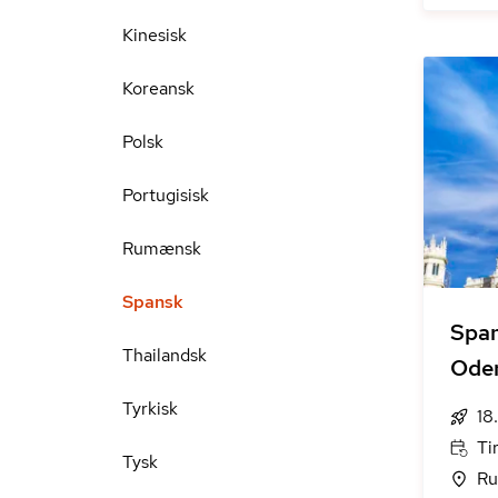
Kinesisk
Koreansk
Polsk
Portugisisk
Rumænsk
Spansk
Span
Thailandsk
Ode
Tyrkisk
18
Ti
Tysk
Ru