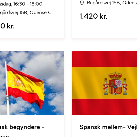
Rugårdsvej 15B, Oden
sdag, 16:30 - 18:00
gårdsvej 15B, Odense C
1.420 kr.
0 kr.
sk begyndere -
Spansk mellem- Vej
nse