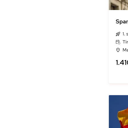
Span
1.
Ti
Mø
1.41