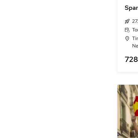
Span
27
To
Ti
Nø
728 