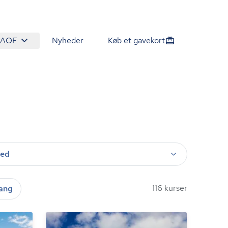
 AOF
Nyheder
Køb et gavekort
ted
116 kurser
gang