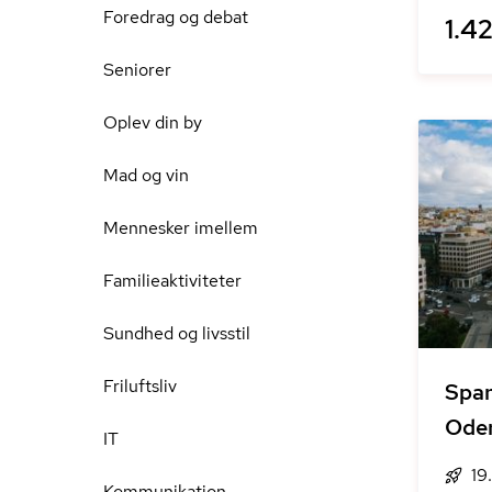
Foredrag og debat
1.42
Seniorer
Oplev din by
Mad og vin
Mennesker imellem
Familieaktiviteter
Sundhed og livsstil
Friluftsliv
Span
Ode
IT
19
Kommunikation