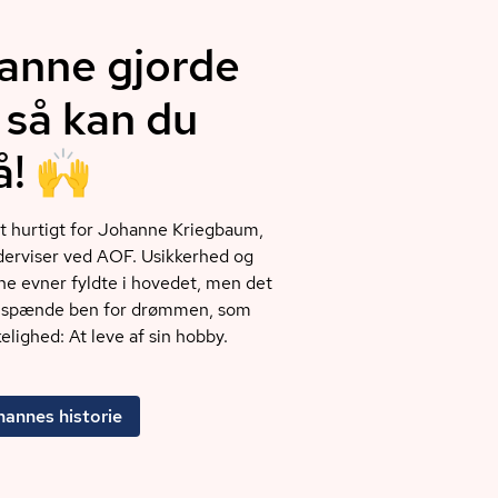
anne gjorde
 så kan du
å! 🙌
t hurtigt for Johanne Kriegbaum,
erviser ved AOF. Usikkerhed og
gne evner fyldte i hovedet, men det
ke spænde ben for drømmen, som
rkelighed: At leve af sin hobby.
annes historie