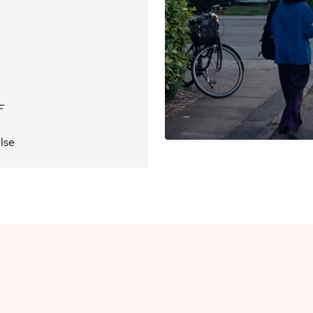
F
else