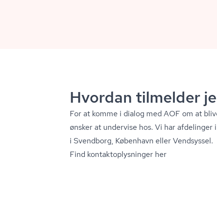
Hvordan tilmelder j
For at komme i dialog med AOF om at bliv
ønsker at undervise hos. Vi har afdelinger
i Svendborg, København eller Vendsyssel.
Find kon­tak­top­lys­nin­ger her