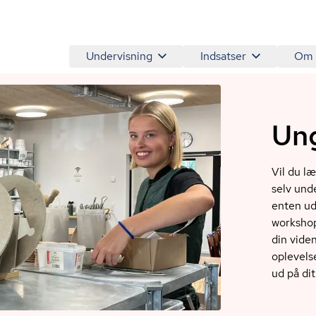
Undervisning
Indsatser
Om
Ung
Vil du l
selv und
enten ud
workshop
din vide
oplevelse
ud på dit