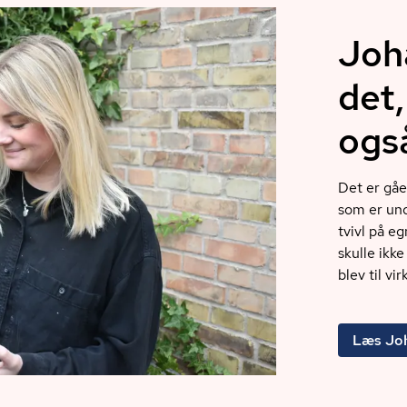
Joh
det,
ogs
Det er gåe
som er und
tvivl på e
skulle ik
blev til vi
Læs Joh