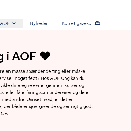
 AOF
Nyheder
Køb et gavekort
 i AOF ❤️
ære en masse spændende ting eller måske
ervise i noget fedt? Hos AOF Ung kan du
vikle dine egne evner gennem kurser og
s, eller få erfaring som underviser og dele
n med andre. Uanset hvad, er det en
, der både er sjov, givende og ser rigtig godt
 CV.