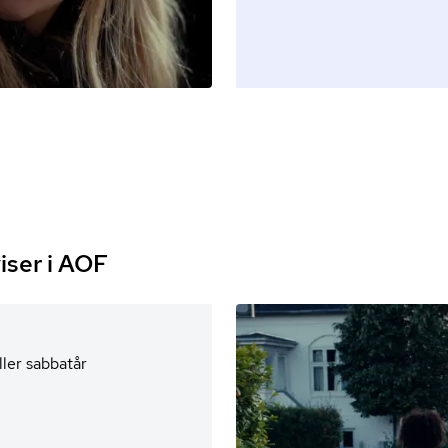
iser i AOF
ller sabbatår