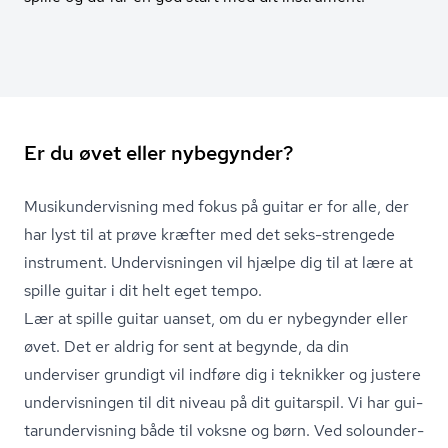
Er du øvet eller nybegynder?
Mu­si­kun­der­vis­ning med fokus på guitar er for alle, der
har lyst til at prøve kræfter med det seks-strengede
instrument. Undervisningen vil hjælpe dig til at lære at
spille guitar i dit helt eget tempo.
Lær at spille guitar uanset, om du er nybegynder eller
øvet. Det er aldrig for sent at begynde, da din
underviser grundigt vil indføre dig i teknikker og justere
undervisningen til dit niveau på dit guitarspil. Vi har gu­i­
tarun­der­vis­ning både til voksne og børn. Ved so­lo­un­der­