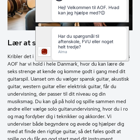
Lær at spille guitar med AOF
Kribler det i dine fingre for at lære at spille guitar? Hos
AOF har vi hold i hele Danmark, hvor du kan lære de
seks strenge at kende og komme godt i gang med dit
guitarspil. Uanset om du vælger spansk guitar, akustisk
guitar, western guitar eller elektrisk guitar, får du
undervisning, der passer til dit niveau og din
musiksmag. Du kan gå på hold og spille sammen med
andre eller vælge solo guitarundervisning, hvor du i ro
og mag fordyber dig i teknikker og akkorder. Vi
underviser både begyndere og øvede og hjælper dig
med at finde den rigtige guitar, så det føles godt at
spille og du får en god start med dit instrument.