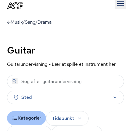
Åben
Musik/Sang/Drama
Guitar
Gu­i­tarun­der­vis­ning - Lær at spille et instrument her
Sted
Kategorier
Tidspunkt