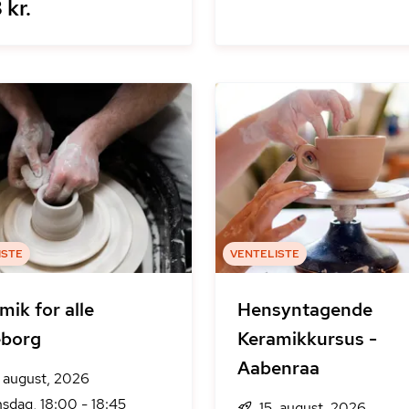
 kr.
ISTE
VENTELISTE
mik for alle
Hensyntagende
eborg
Keramikkursus -
Aabenraa
. august, 2026
sdag, 18:00 - 18:45
15. august, 2026