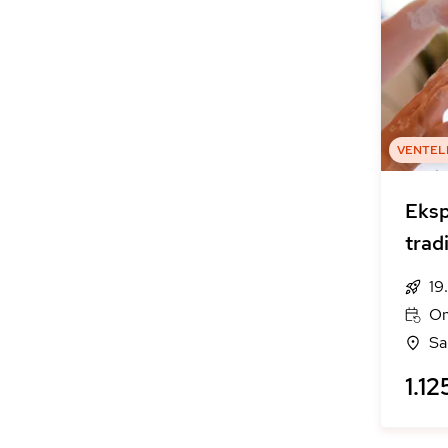
VENTEL
Eksp
trad
19
On
Sa
1.12