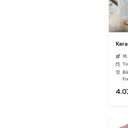
Ker
18
Ti
Bü
Fr
4.0