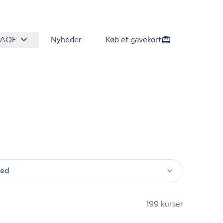
 AOF
Nyheder
Køb et gavekort
ted
199 kurser