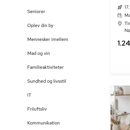
17
Seniorer
Ma
Ti
Oplev din by
Nø
Mennesker imellem
1.24
Mad og vin
Familieaktiviteter
Sundhed og livsstil
IT
Friluftsliv
Kommunikation