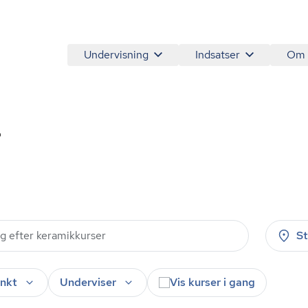
Undervisning
Indsatser
Om
r
S
nkt
Underviser
Vis kurser i gang