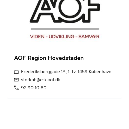
AOF Region Hovedstaden
Frederiksberggade 1A, 1. tv, 1459 København
storkbh@csk.aof.dk
92 90 10 80