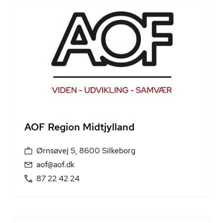
AOF Region Midtjylland
Ørnsøvej 5, 8600 Silkeborg
aof@aof.dk
87 22 42 24