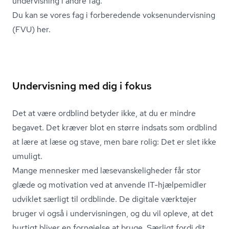
undervisning i andre fag.
Du kan se vores fag
i forberedende vok­se­nun­der­vis­ning
(FVU) her
.
Undervisning med dig i fokus
Det at være ordblind betyder ikke, at du er mindre
begavet. Det kræver blot en større indsats som ordblind
at lære at læse og stave, men bare rolig: Det er slet ikke
umuligt.
Mange mennesker med læ­se­van­ske­lig­he­der får stor
glæde og motivation ved at anvende IT-hjælpemidler
udviklet særligt til ordblinde. De digitale værktøjer
bruger vi også i undervisningen, og du vil opleve, at det
hurtigt bliver en fornøjelse at bruge. Særligt fordi dit