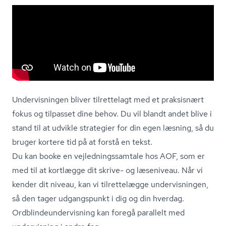
Undervisningen bliver tilrettelagt med et praksisnært
fokus og tilpasset dine behov. Du vil blandt andet blive i
stand til at udvikle strategier for din egen læsning, så du
bruger kortere tid på at forstå en tekst.
Du kan booke en vej­led­nings­sam­ta­le hos AOF, som er
med til at kortlægge dit skrive- og læseniveau. Når vi
kender dit niveau, kan vi tilrettelægge undervisningen,
så den tager udgangspunkt i dig og din hverdag.
Ord­blin­de­un­der­vis­ning kan foregå parallelt med