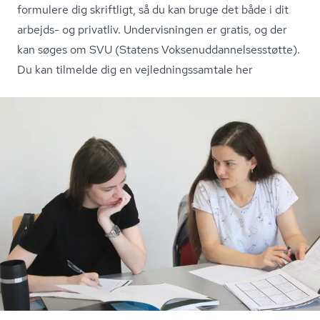
formulere dig skriftligt, så du kan bruge det både i dit
arbejds- og privatliv. Undervisningen er gratis, og der
kan søges om SVU (Statens Vok­se­nud­dan­nel­ses­støt­te).
Du kan tilmelde dig en vej­led­nings­sam­ta­le her