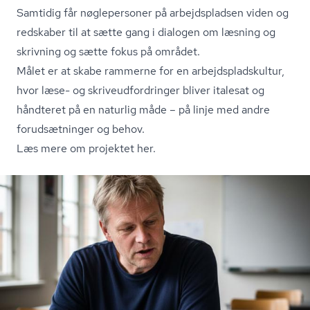
Samtidig får nøglepersoner på arbejdspladsen viden og
redskaber til at sætte gang i dialogen om læsning og
skrivning og sætte fokus på området.
Målet er at skabe rammerne for en ar­bejds­pladskul­tur,
hvor læse- og skri­veud­for­drin­ger bliver italesat og
håndteret på en naturlig måde – på linje med andre
forudsætninger og behov.
Læs mere om projektet her.