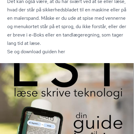
Det kan også være, at du har svært ved at se eller læse,
hvad der står på sik­ker­heds­bla­det til en maskine eller på
en malerspand. Måske er du ude at spise med vennerne
og menukortet står på et sprog, du ikke forstår, eller der
er breve i e-Boks eller en tand­læ­ge­reg­ning, som tager
lang tid at læse.
Se og download guiden her