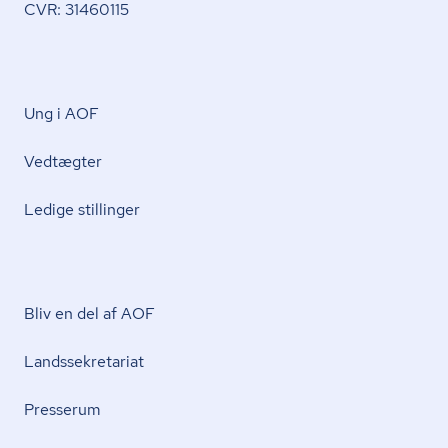
CVR: 31460115
Ung i AOF
Vedtægter
Ledige stillinger
Bliv en del af AOF
Lands­se­kre­ta­ri­at
Presserum