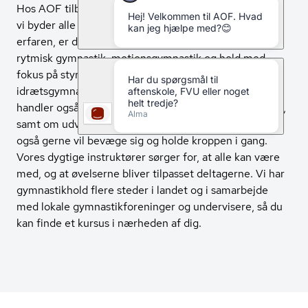
Hos AOF tilbyder vi en bred vifte af gymnastikhold og
vi byder alle velkommen. Uanset om du er ny eller
erfaren, er der hold, der passer til dig. Vi tilbyder både
rytmisk gymnastik, motionsgymnastik og hold med
fokus på styrke og smidighed. Gymnastik, herunder
idrætsgymnastik, handler ikke kun om træning – det
handler også om organiseret fællesskab og bevægelse,
samt om udvikling . På vores hold møder du andre, der
også gerne vil bevæge sig og holde kroppen i gang.
Vores dygtige instruktører sørger for, at alle kan være
med, og at øvelserne bliver tilpasset deltagerne. Vi har
gymnastikhold flere steder i landet og i samarbejde
med lokale gymnastikforeninger og undervisere, så du
kan finde et kursus i nærheden af dig.