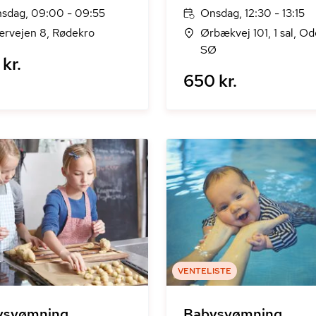
sdag, 09:00 - 09:55
Onsdag, 12:30 - 13:15
rvejen 8, Rødekro
Ørbækvej 101, 1 sal, O
SØ
kr.
650 kr.
VENTELISTE
ysvømning
Babysvømning