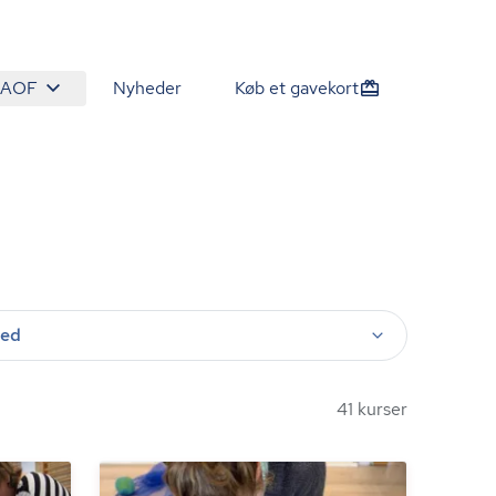
 AOF
Nyheder
Køb et gavekort
ted
41 kurser