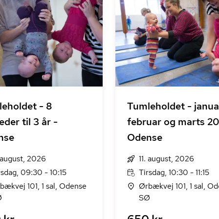
eholdet - 8
Tumleholdet - januar-
der til 3 år -
februar og marts 20
nse
Odense
. august, 2026
11. august, 2026
rsdag, 09:30 - 10:15
Tirsdag, 10:30 - 11:15
bækvej 101, 1 sal, Odense
Ørbækvej 101, 1 sal, O
Ø
SØ