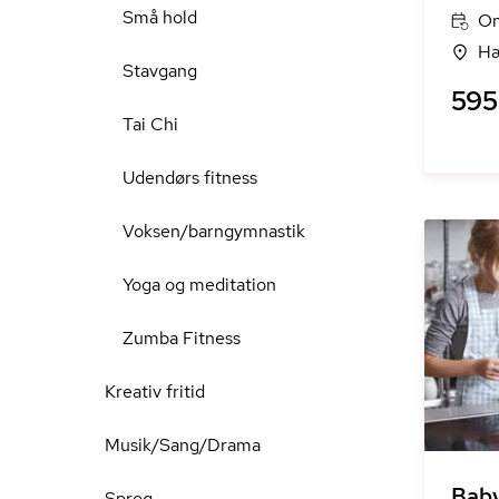
Små hold
On
Hæ
Stavgang
595 
Tai Chi
Udendørs fitness
Voksen/barngymnastik
Yoga og meditation
Zumba Fitness
Kreativ fritid
Musik/Sang/Drama
Bab
Sprog