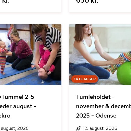
 kr.
650 kr.
FÅ PLADSER
yTummel 2-5
Tumleholdet -
der august -
november & decem
ekro
2025 - Odense
. august, 2026
12. august, 2026