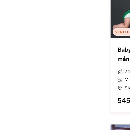
VENTEL
Bab
mån
24
Ma
St
545 