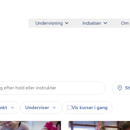
Undervisning
Indsatser
Om
S
nkt
Underviser
Vis kurser i gang