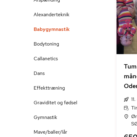
Alexanderteknik
Babygymnastik
Bodytoning
Callanetics
Tuml
Dans
måne
Ode
Effekttræning
11
Graviditet og fødsel
Ti
Ør
Gymnastik
S
Mave/baller/lår