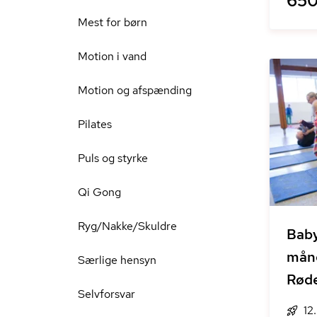
650
Mest for børn
Motion i vand
Motion og afspænding
Pilates
Puls og styrke
Qi Gong
Ryg/Nakke/Skuldre
Bab
måne
Særlige hensyn
Rød
Selvforsvar
12