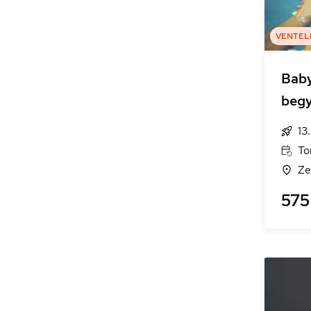
VENTEL
Bab
begy
13
To
Ze
575 