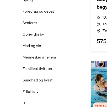
begy
Foredrag og debat
13
Seniorer
To
Ze
Oplev din by
575 
Mad og vin
Mennesker imellem
Familieaktiviteter
Sundhed og livsstil
Friluftsliv
IT
VENTEL