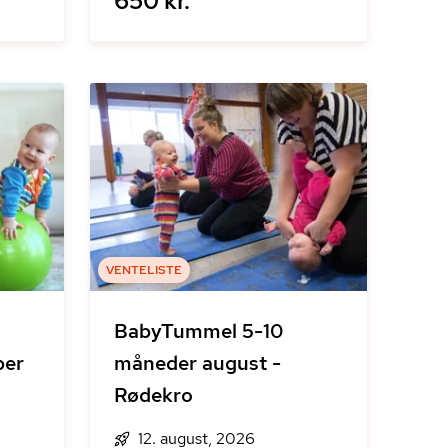
650 kr.
VENTELISTE
BabyTummel 5-10
ber
måneder august -
Rødekro
12. august, 2026