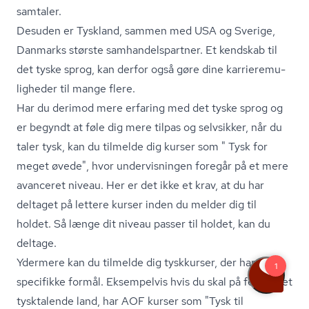
sam­ta­ler.
Desuden er Tyskland, sammen med USA og Sverige,
Danmarks største sam­han­dels­part­ner. Et kendskab til
det tyske sprog, kan derfor også gøre dine kar­ri­e­re­mu­
lig­he­der til mange flere.
Har du derimod mere erfaring med det tyske sprog og
er begyndt at føle dig mere tilpas og selvsikker, når du
taler tysk, kan du tilmelde dig kurser som " Tysk for
meget øvede", hvor undervisningen foregår på et mere
avanceret niveau. Her er det ikke et krav, at du har
deltaget på lettere kurser inden du melder dig til
holdet. Så længe dit niveau passer til holdet, kan du
deltage.
Ydermere kan du tilmelde dig tyskkurser, der har
specifikke formål. Eksempelvis hvis du skal på ferie til et
tysktalende land, har AOF kurser som "Tysk til