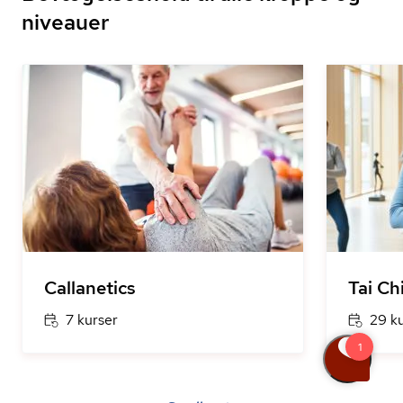
niveauer
Callanetics
Tai Ch
7 kurser
29 k