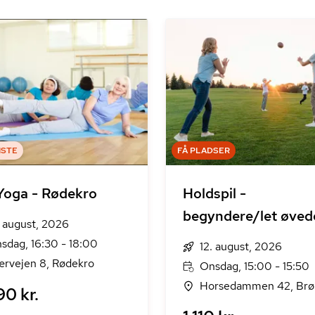
ISTE
FÅ PLADSER
Yoga - Rødekro
Holdspil -
begyndere/let øved
. august, 2026
sdag, 16:30 - 18:00
12. august, 2026
rvejen 8, Rødekro
Onsdag, 15:00 - 15:50
Horsedammen 42, Brø
90 kr.