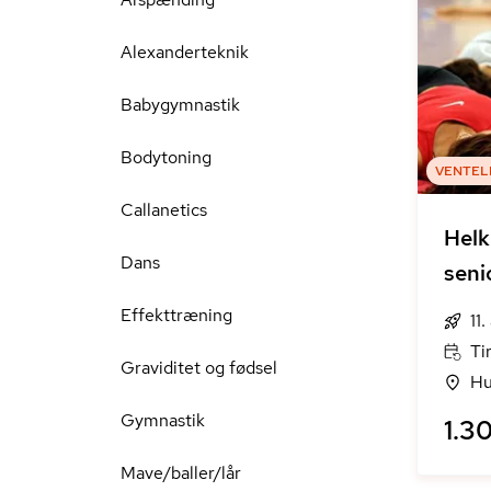
Alexanderteknik
Babygymnastik
Bodytoning
VENTEL
Callanetics
Helk
Dans
seni
Effekttræning
11
Ti
Graviditet og fødsel
Hu
Gymnastik
1.30
Mave/baller/lår