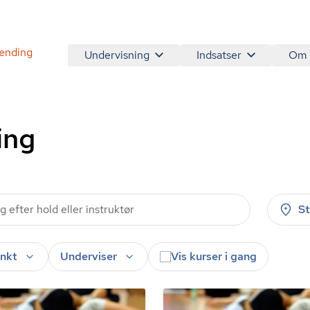
ænding
Undervisning
Indsatser
Om
ing
S
nkt
Underviser
Vis kurser i gang