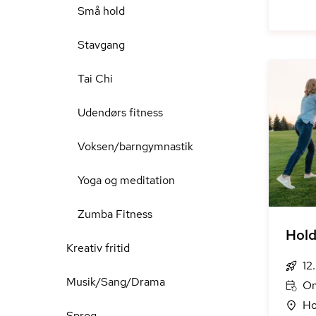
Små hold
Stavgang
Tai Chi
Udendørs fitness
Voksen/barngymnastik
Yoga og meditation
Zumba Fitness
Hold
Kreativ fritid
12
Musik/Sang/Drama
On
Ho
Sprog