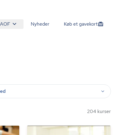
 AOF
Nyheder
Køb et gavekort
ted
204 kurser