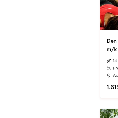
Den 
m/k
14
Fr
As
1.61