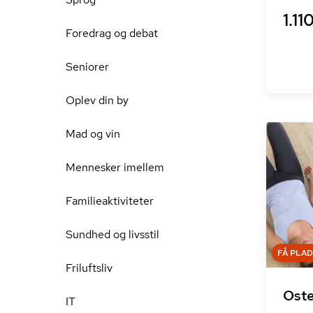
1.110
Foredrag og debat
Seniorer
Oplev din by
Mad og vin
Mennesker imellem
Familieaktiviteter
Sundhed og livsstil
FÅ PLA
Friluftsliv
Oste
IT