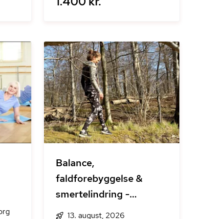
1.400 kr.
Balance,
faldforebyggelse &
smertelindring -
Hensyntagende hold
org
13. august, 2026