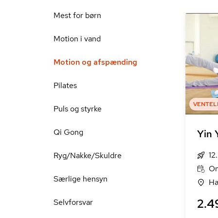
Mest for børn
Motion i vand
Motion og afspænding
Pilates
VENTEL
Puls og styrke
Qi Gong
Yin 
12
Ryg/Nakke/Skuldre
On
Særlige hensyn
Hæ
2.4
Selvforsvar