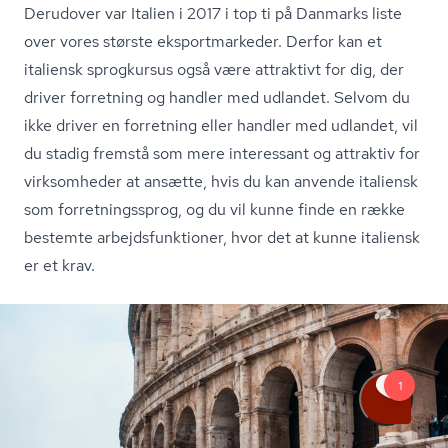
Derudover var Italien i 2017 i top ti på Danmarks liste
over vores største eks­port­mar­ke­der. Derfor kan et
italiensk sprogkursus også være attraktivt for dig, der
driver forretning og handler med udlandet. Selvom du
ikke driver en forretning eller handler med udlandet, vil
du stadig fremstå som mere interessant og attraktiv for
virksomheder at ansætte, hvis du kan anvende italiensk
som for­ret­nings­sprog, og du vil kunne finde en række
bestemte ar­bejds­funk­tio­ner, hvor det at kunne italiensk
er et krav.