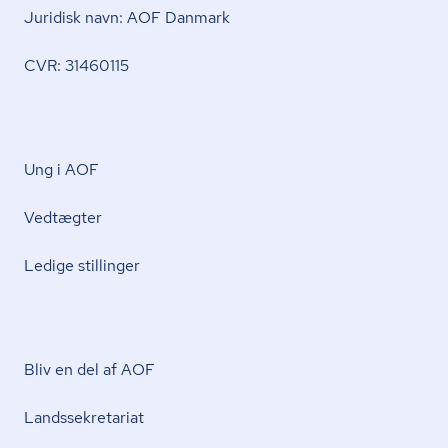
Juridisk navn: AOF Danmark
CVR: 31460115
Ung i AOF
Vedtægter
Ledige stillinger
Bliv en del af AOF
Lands­se­kre­ta­ri­at