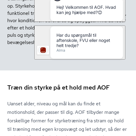
op. Styrkeholdene kan have fokus på alt fra vægt- og
funktionel træning til elastikøvelser og rene pulsforløb,
hvor konditionen udfordres og opbygges. Hvis du leder
efter et hold hvor du får lov at arbejde med din krop,
puls og styrke, så kan du tilmelde dig et
bevægelseshold nær dig.
Træn din styrke på et hold med AOF
Uanset alder, niveau og mål kan du finde et
motionshold, der passer til dig. AOF tilbyder mange
forskellige former for styrketræning fra stram op hold
til træning med egen kropsvægt og let udstyr, så der er