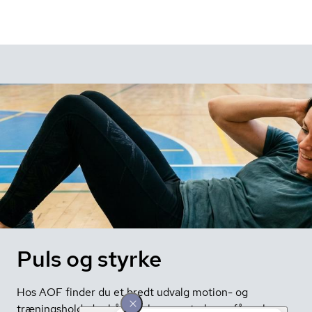
Puls og styrke
Hos AOF finder du et bredt udvalg motion- og
træningshold, der både opbygger styrke og får pulsen