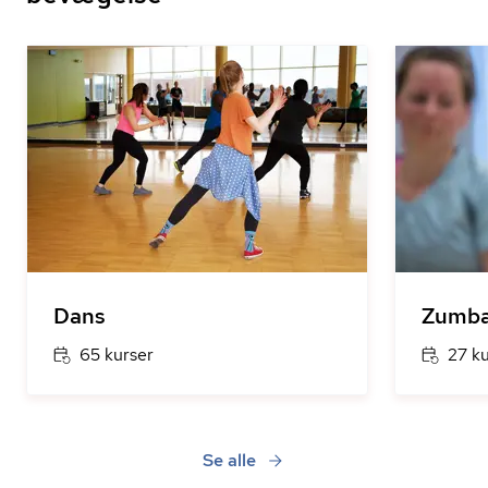
Dans
Zumba
65 kurser
27 k
Se alle