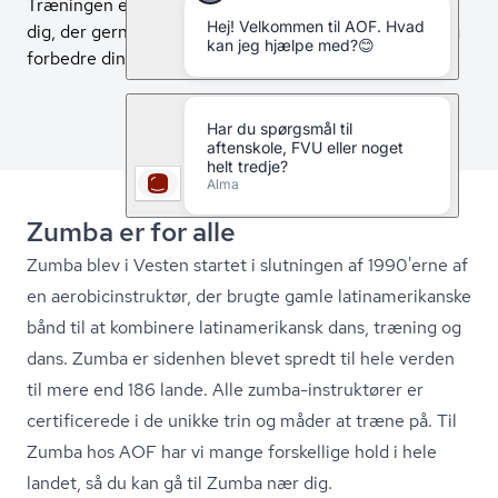
Træningen er nem at følge, motiverende og perfekt til
dig, der gerne vil bevæge dig til god musik og samtidig
forbedre din kondition, styrke og kropsbevidsthed.
Zumba er for alle
Zumba blev i Vesten startet i slutningen af 1990'erne af
en ae­ro­bi­cin­struk­tør, der brugte gamle lat­i­na­me­ri­kan­ske
bånd til at kombinere lat­i­na­me­ri­kansk dans, træning og
dans. Zumba er sidenhen blevet spredt til hele verden
til mere end 186 lande. Alle zumba-instruktører er
certificerede i de unikke trin og måder at træne på. Til
Zumba hos AOF har vi mange forskellige hold i hele
landet, så du kan gå til Zumba nær dig.