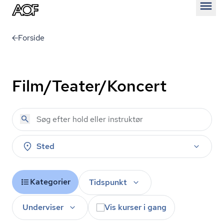
Åben
Forside
Film/Teater/Koncert
Sted
Kategorier
Tidspunkt
Underviser
Vis kurser i gang