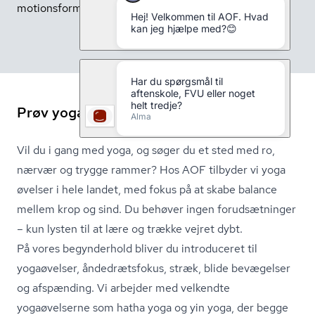
motionsform for sindet og kroppen.
Prøv yoga for begyndere med AOF
Vil du i gang med yoga, og søger du et sted med ro,
nærvær og trygge rammer? Hos AOF tilbyder vi yoga
øvelser i hele landet, med fokus på at skabe balance
mellem krop og sind. Du behøver ingen forudsætninger
– kun lysten til at lære og trække vejret dybt.
På vores begynderhold bliver du introduceret til
yogaøvelser, åndedrætsfokus, stræk, blide bevægelser
og afspænding. Vi arbejder med velkendte
yogaøvelserne som hatha yoga og yin yoga, der begge