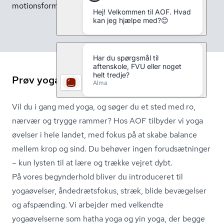
motionsform for sindet og kroppen.
Prøv yoga for begyndere med AOF
Vil du i gang med yoga, og søger du et sted med ro,
nærvær og trygge rammer? Hos AOF tilbyder vi yoga
øvelser i hele landet, med fokus på at skabe balance
mellem krop og sind. Du behøver ingen forudsætninger
– kun lysten til at lære og trække vejret dybt.
På vores begynderhold bliver du introduceret til
yogaøvelser, åndedrætsfokus, stræk, blide bevægelser
og afspænding. Vi arbejder med velkendte
yogaøvelserne som hatha yoga og yin yoga, der begge