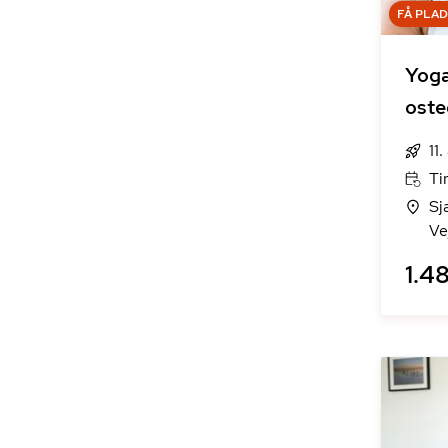
FÅ PLA
Yog
oste
11
Ti
Sj
Ve
1.48