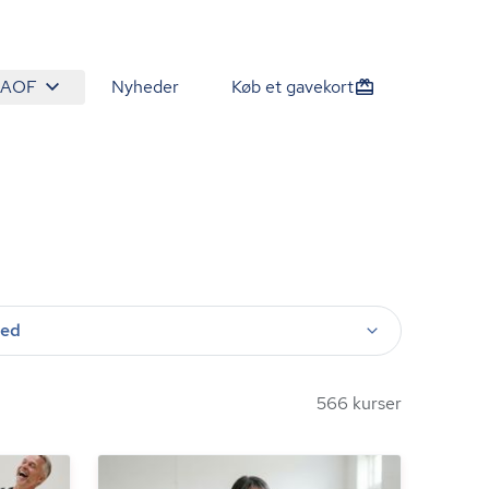
 AOF
Nyheder
Køb et gavekort
ted
566 kurser