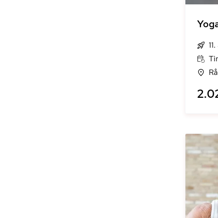
Yoga
11
Ti
Rå
2.0