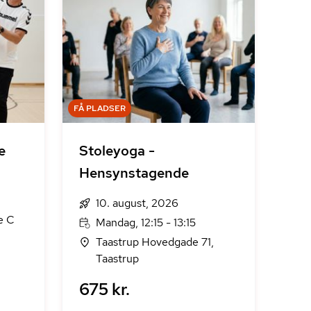
FÅ PLADSER
e
Stoleyoga -
Hensynstagende
10. august, 2026
e C
Mandag, 12:15 - 13:15
Taastrup Hovedgade 71,
Taastrup
675 kr.