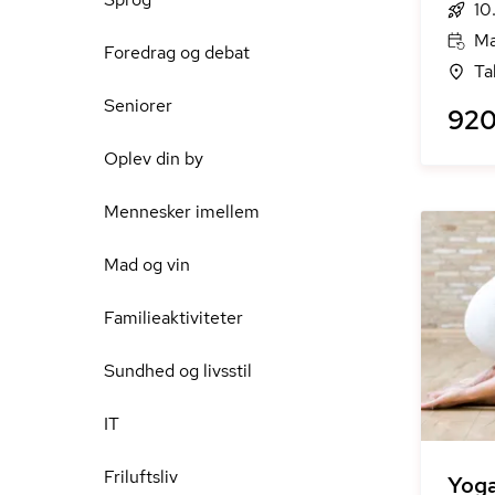
10
Ma
Foredrag og debat
Ta
Seniorer
920
Oplev din by
Mennesker imellem
Mad og vin
Familieaktiviteter
Sundhed og livsstil
IT
Friluftsliv
Yoga