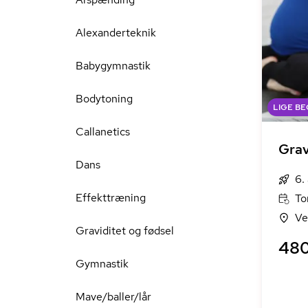
Alexanderteknik
Babygymnastik
Bodytoning
LIGE B
Callanetics
Grav
Dans
6.
Effekttræning
To
Ve
Graviditet og fødsel
480
Gymnastik
Mave/baller/lår