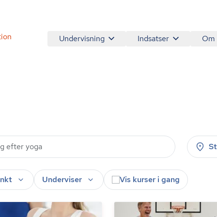
tion
Undervisning
Indsatser
Om
S
nkt
Underviser
Vis kurser i gang