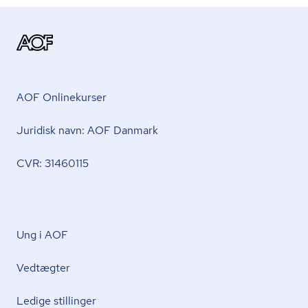
AOF Onlinekurser
Juridisk navn: AOF Danmark
CVR: 31460115
Ung i AOF
Vedtægter
Ledige stillinger