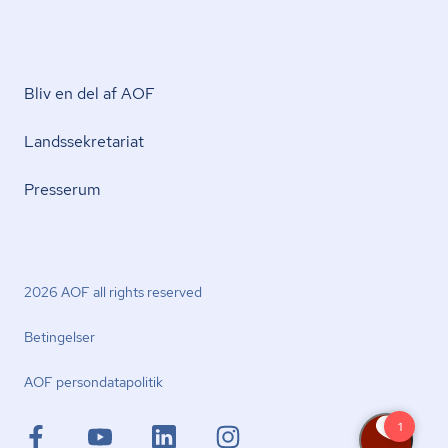
Bliv en del af AOF
Lands­se­kre­ta­ri­at
Presserum
2026 AOF all rights reserved
Betingelser
AOF per­son­da­ta­po­li­tik