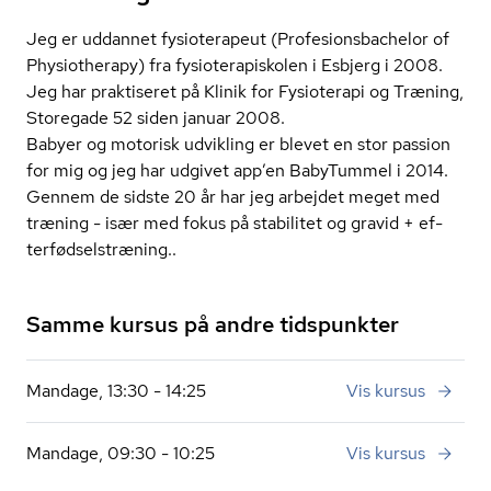
Jeg er uddannet fysioterapeut (Pro­fesions­ba­chel­or of
Physiotherapy) fra fy­si­o­te­ra­pisko­len i Esbjerg i 2008.
Jeg har praktiseret på Klinik for Fysioterapi og Træning,
Storegade 52 siden januar 2008.
Babyer og motorisk udvikling er blevet en stor passion
for mig og jeg har udgivet app’en BabyTummel i 2014.
Gennem de sidste 20 år har jeg arbejdet meget med
træning - især med fokus på stabilitet og gravid + ef­
ter­fød­sel­stræ­ning..
Samme kursus på andre tidspunkter
Mandage, 13:30 - 14:25
Vis kursus
Mandage, 09:30 - 10:25
Vis kursus