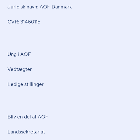
Juridisk navn: AOF Danmark
CVR: 31460115
Ung i AOF
Vedtægter
Ledige stillinger
Bliv en del af AOF
Lands­se­kre­ta­ri­at