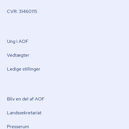
CVR: 31460115
Ung i AOF
Vedtægter
Ledige stillinger
Bliv en del af AOF
Lands­se­kre­ta­ri­at
Presserum