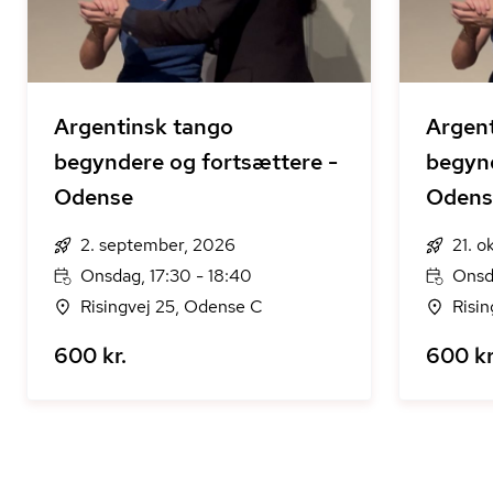
Argentinsk tango
Argen
begyndere og fortsættere -
begynd
Odense
Odens
2. september, 2026
21. o
Onsdag, 17:30 - 18:40
Onsd
Risingvej 25, Odense C
Risi
600 kr.
600 kr