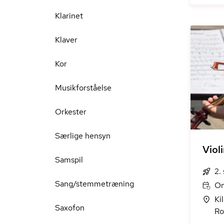
Klarinet
Klaver
Kor
Musikforståelse
Orkester
Særlige hensyn
Viol
Samspil
2.
Sang/stemmetræning
On
Ki
Saxofon
Ro