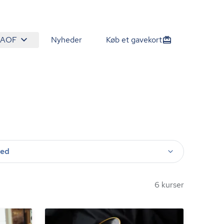
 AOF
Nyheder
Køb et gavekort
ted
6 kurser