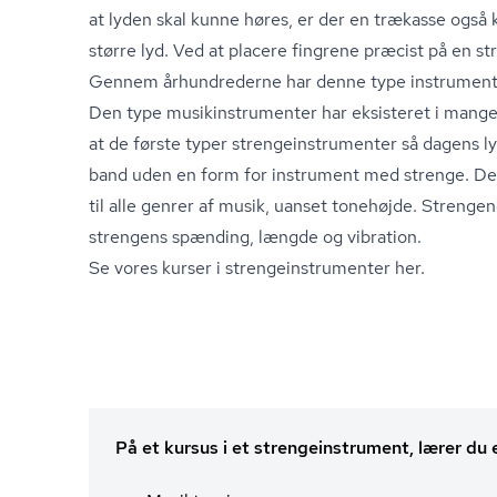
at lyden skal kunne høres, er der en trækasse også 
større lyd. Ved at placere fingrene præcist på en s
Gennem århundrederne har denne type instrument
Den type mu­sikin­stru­men­ter har eksisteret i mange
at de første typer stren­ge­in­stru­men­ter så dagens l
band uden en form for instrument med strenge. De fl
til alle genrer af musik, uanset tonehøjde. Strengen
strengens spænding, længde og vibration.
Se vores kurser i stren­ge­in­stru­men­ter her.
På et kursus i et strengeinstrument, lærer du