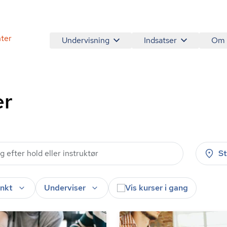
ter
Undervisning
Indsatser
Om
er
S
nkt
Underviser
Vis kurser i gang