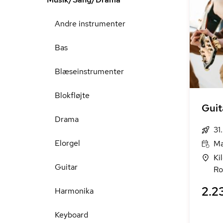
Andre instrumenter
Bas
Blæseinstrumenter
Blokfløjte
Guit
Drama
31
Elorgel
Ma
Ki
Guitar
Ro
2.23
Harmonika
Keyboard