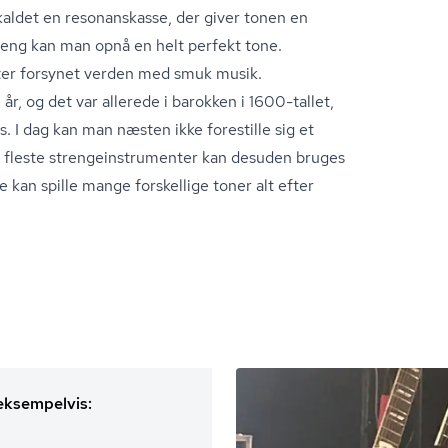
kaldet en resonanskasse, der giver tonen en
treng kan man opnå en helt perfekt tone.
er forsynet verden med smuk musik.
 år, og det var allerede i barokken i 1600-tallet,
ys. I dag kan man næsten ikke forestille sig et
este stren­ge­in­stru­men­ter kan desuden bruges
e kan spille mange forskellige toner alt efter
 eksempelvis: