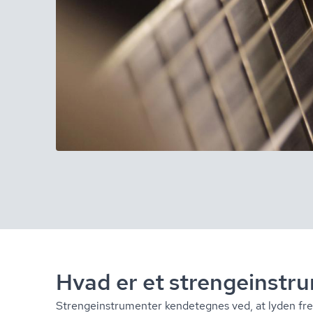
Hvad er et stren­ge­in­str
Stren­ge­in­stru­men­ter kendetegnes ved, at lyden fr