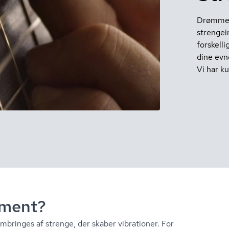
Drømmer 
strengei
forskell
dine evne
Vi har ku
u­ment?
embringes af strenge, der skaber vibrationer. For