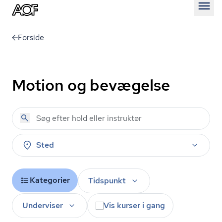
Åben
Forside
Motion og bevægelse
Sted
Kategorier
Tidspunkt
Underviser
Vis kurser i gang