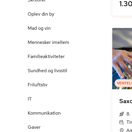
1.30
Oplev din by
Mad og vin
Mennesker imellem
Familieaktiviteter
Sundhed og livsstil
VENTEL
Friluftsliv
IT
Sax
Kommunikation
8.
Ti
Gaver
Am