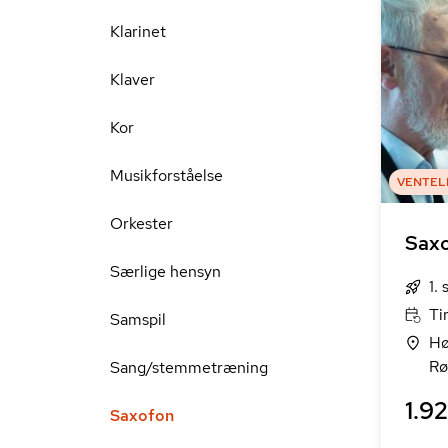
Klarinet
Klaver
Kor
Musikforståelse
VENTEL
Orkester
Sax
Særlige hensyn
1.
Ti
Samspil
Hø
Rø
Sang/stemmetræning
1.92
Saxofon