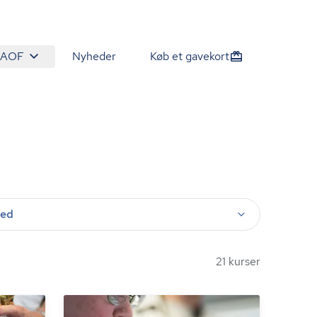
 AOF
Nyheder
Køb et gavekort
ted
21 kurser