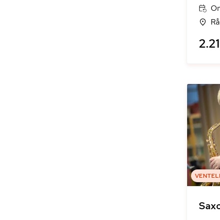
On
Rå
2.21
VENTEL
Sax