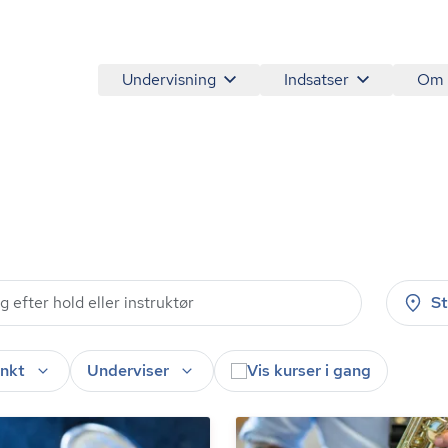
Undervisning
Indsatser
Om
S
nkt
Underviser
Vis kurser i gang