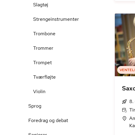
Slagtøj
Strengeinstrumenter
Trombone
Trommer
Trompet
VENTEL
Tværfløjte
Sax
Violin
8.
Sprog
Ti
Am
Foredrag og debat
Ka
Seniorer