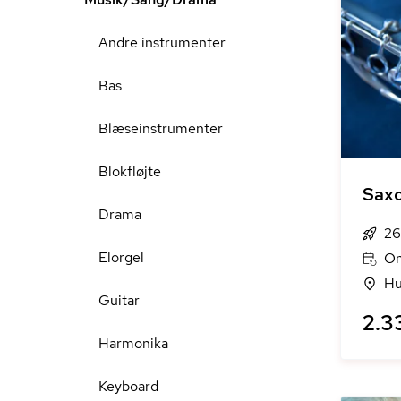
Andre instrumenter
Bas
Blæseinstrumenter
Blokfløjte
Saxo
Drama
26
Elorgel
On
Hu
Guitar
2.3
Harmonika
Keyboard