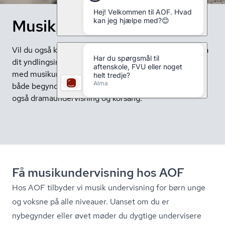
Musik hos AOF
Vil du også kunne synge eller spille de bedste sange på
dit yndlingsinstrument? Styrk dine musikalske evner
med musikundervisning hos AOF. Der er kurser for
både begyndere og øvede i alle genrer. Her finder du
også dramaundervisning og korsang.
Få mu­si­kun­der­vis­ning hos AOF
Hos AOF tilbyder vi musik undervisning for børn unge
og voksne på alle niveauer. Uanset om du er
nybegynder eller øvet møder du dygtige undervisere