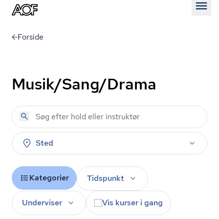
Åben
Forside
Musik/Sang/Drama
Sted
Kategorier
Tidspunkt
Underviser
Vis kurser i gang