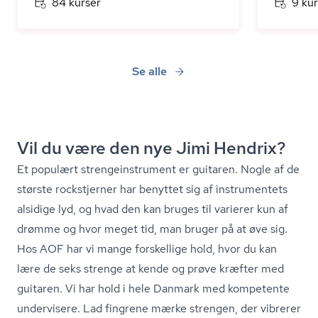
84 kurser
9 kur
Se alle
Vil du være den nye Jimi Hendrix?
Et populært stren­ge­in­stru­ment er guitaren. Nogle af de
største rockstjerner har benyttet sig af instrumentets
alsidige lyd, og hvad den kan bruges til varierer kun af
drømme og hvor meget tid, man bruger på at øve sig.
Hos AOF har vi mange forskellige hold, hvor du kan
lære de seks strenge at kende og prøve kræfter med
guitaren. Vi har hold i hele Danmark med kompetente
undervisere. Lad fingrene mærke strengen, der vibrerer