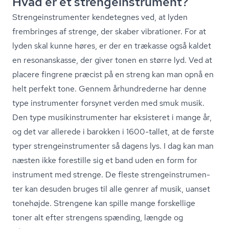
Hvad er et stren­ge­in­stru­ment?
Stren­ge­in­stru­men­ter kendetegnes ved, at lyden
frembringes af strenge, der skaber vibrationer. For at
lyden skal kunne høres, er der en trækasse også kaldet
en resonanskasse, der giver tonen en større lyd. Ved at
placere fingrene præcist på en streng kan man opnå en
helt perfekt tone. Gennem århundrederne har denne
type instrumenter forsynet verden med smuk musik.
Den type mu­sikin­stru­men­ter har eksisteret i mange år,
og det var allerede i barokken i 1600-tallet, at de første
typer stren­ge­in­stru­men­ter så dagens lys. I dag kan man
næsten ikke forestille sig et band uden en form for
instrument med strenge. De fleste stren­ge­in­stru­men­
ter kan desuden bruges til alle genrer af musik, uanset
tonehøjde. Strengene kan spille mange forskellige
toner alt efter strengens spænding, længde og