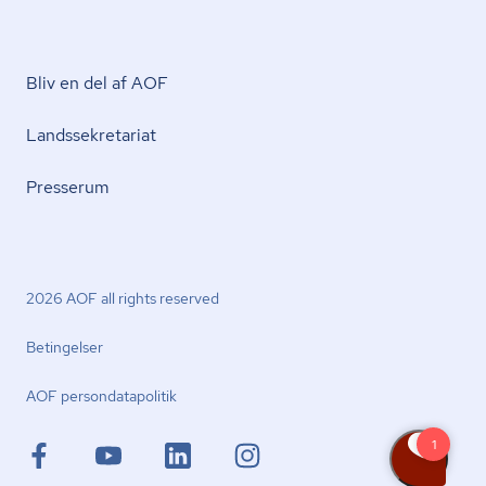
Bliv en del af AOF
Lands­se­kre­ta­ri­at
Presserum
2026 AOF all rights reserved
Betingelser
AOF per­son­da­ta­po­li­tik
facebook.com
youtube.com
linkedin.com
instagram.com