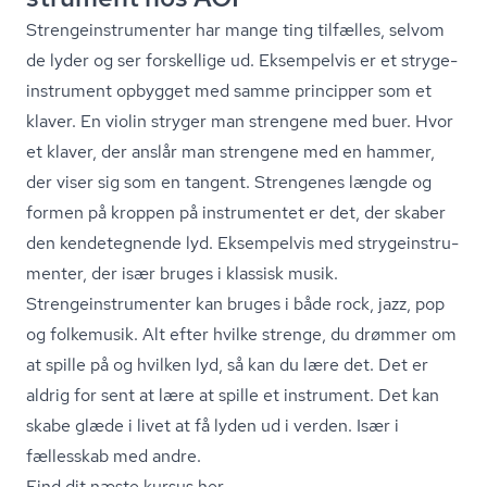
Stren­ge­in­stru­men­ter har mange ting tilfælles, selvom
de lyder og ser forskellige ud. Eksempelvis er et stry­ge­
in­stru­ment opbygget med samme principper som et
klaver. En violin stryger man strengene med buer. Hvor
et klaver, der anslår man strengene med en hammer,
der viser sig som en tangent. Strengenes længde og
formen på kroppen på instrumentet er det, der skaber
den kendetegnende lyd. Eksempelvis med stry­ge­in­stru­
men­ter, der især bruges i klassisk musik.
Stren­ge­in­stru­men­ter kan bruges i både rock, jazz, pop
og folkemusik. Alt efter hvilke strenge, du drømmer om
at spille på og hvilken lyd, så kan du lære det. Det er
aldrig for sent at lære at spille et instrument. Det kan
skabe glæde i livet at få lyden ud i verden. Især i
fællesskab med andre.
Find dit næste kursus her.