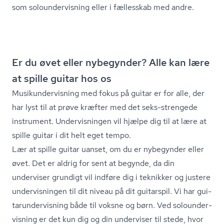
som so­lo­un­der­vis­ning eller i fællesskab med andre.
Er du øvet eller nybegynder? Alle kan lære
at spille guitar hos os
Mu­si­kun­der­vis­ning med fokus på guitar er for alle, der
har lyst til at prøve kræfter med det seks-strengede
instrument. Undervisningen vil hjælpe dig til at lære at
spille guitar i dit helt eget tempo.
Lær at spille guitar uanset, om du er nybegynder eller
øvet. Det er aldrig for sent at begynde, da din
underviser grundigt vil indføre dig i teknikker og justere
undervisningen til dit niveau på dit guitarspil. Vi har gu­i­
tarun­der­vis­ning både til voksne og børn. Ved so­lo­un­der­
vis­ning er det kun dig og din underviser til stede, hvor