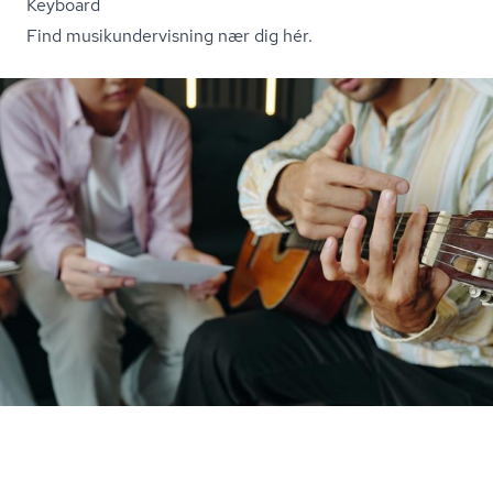
Keyboard
Find mu­si­kun­der­vis­ning nær dig hér.