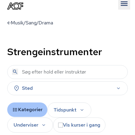
Åben
Musik/Sang/Drama
Strengeinstrumenter
Sted
Kategorier
Tidspunkt
Underviser
Vis kurser i gang