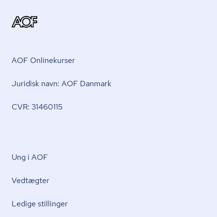
AOF Onlinekurser
Juridisk navn: AOF Danmark
CVR: 31460115
Ung i AOF
Vedtægter
Ledige stillinger