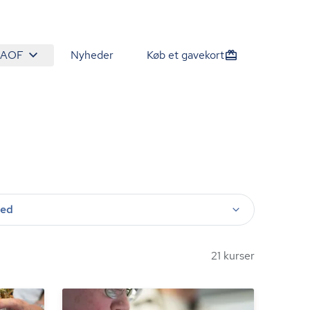
 AOF
Nyheder
Køb et gavekort
ted
21 kurser