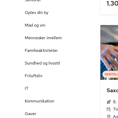
1.30
Oplev din by
Mad og vin
Mennesker imellem
Familieaktiviteter
Sundhed og livsstil
VENTEL
Friluftsliv
IT
Sax
Kommunikation
8.
Ti
Gaver
Am