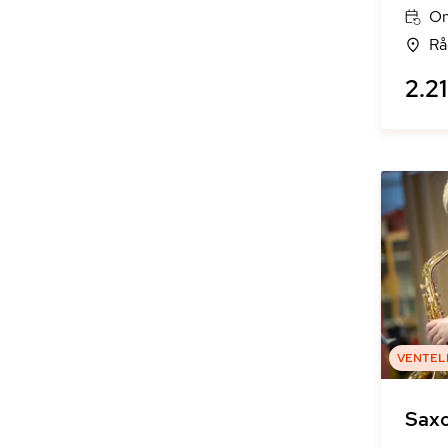
On
Rå
2.21
VENTEL
Sax