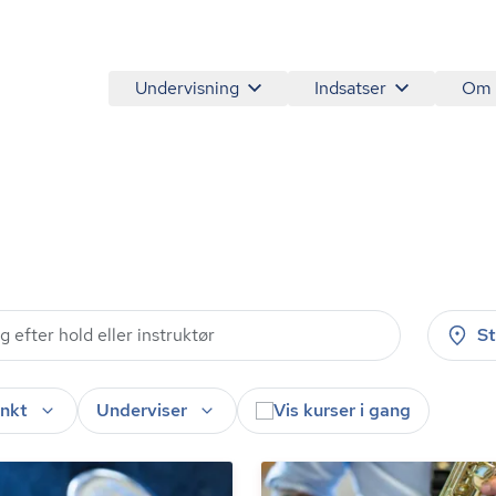
Undervisning
Indsatser
Om
S
nkt
Underviser
Vis kurser i gang