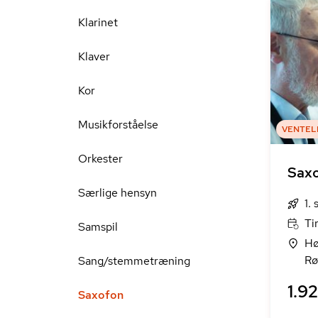
Klarinet
Klaver
Kor
Musikforståelse
VENTEL
Orkester
Sax
Særlige hensyn
1.
Ti
Samspil
Hø
Rø
Sang/stemmetræning
1.92
Saxofon