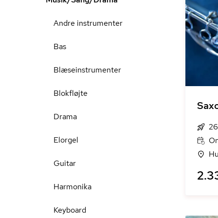
Andre instrumenter
Bas
Blæseinstrumenter
Blokfløjte
Saxo
Drama
26
Elorgel
On
Hu
Guitar
2.3
Harmonika
Keyboard