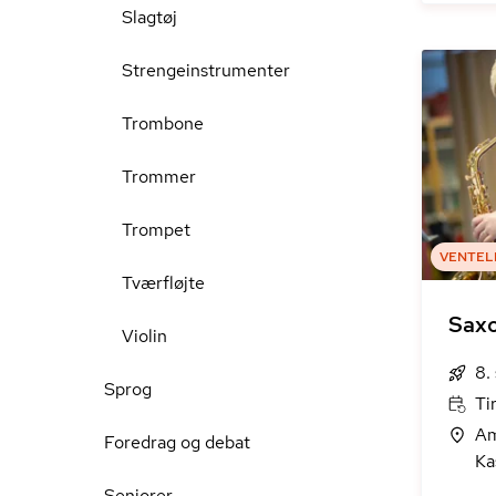
Slagtøj
Strengeinstrumenter
Trombone
Trommer
Trompet
VENTEL
Tværfløjte
Sax
Violin
8.
Sprog
Ti
Am
Foredrag og debat
Ka
Seniorer