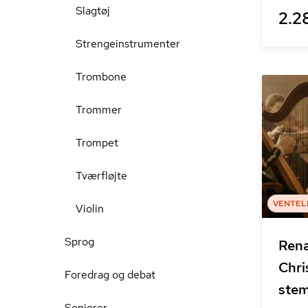
Slagtøj
2.28
Strengeinstrumenter
Trombone
Trommer
Trompet
Tværfløjte
VENTEL
Violin
Sprog
Ren
Chris
Foredrag og debat
ste
Seniorer