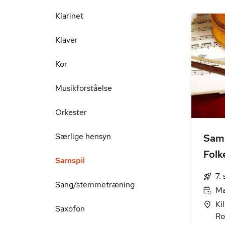
Klarinet
Klaver
Kor
Musikforståelse
Orkester
Særlige hensyn
Samm
Folk
Samspil
7.
Sang/stemmetræning
Ma
Ki
Saxofon
Ro