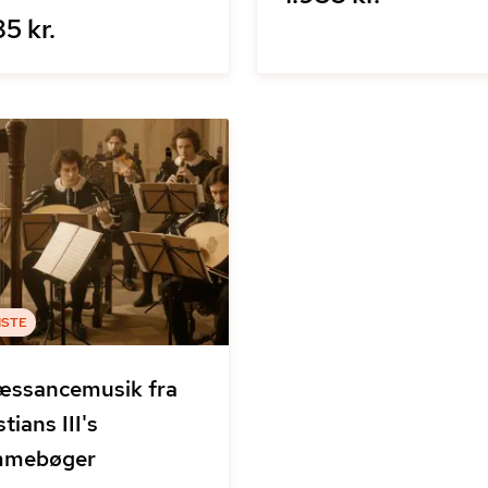
5 kr.
ISTE
æssancemusik fra
tians III's
mmebøger