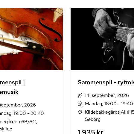
enspil |
Sammenspil - rytmi
emusik
14. september, 2026
Mandag, 18:00 - 19:40
 september, 2026
Kildebakkegårds Allé 1
ndag, 19:00 - 20:40
Søborg
ldegården 6B/6C,
skilde
1.935 kr.