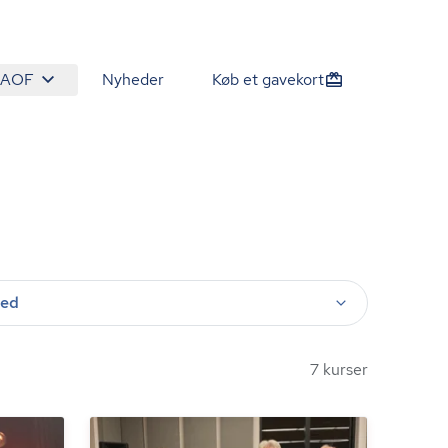
 AOF
Nyheder
Køb et gavekort
ted
7 kurser