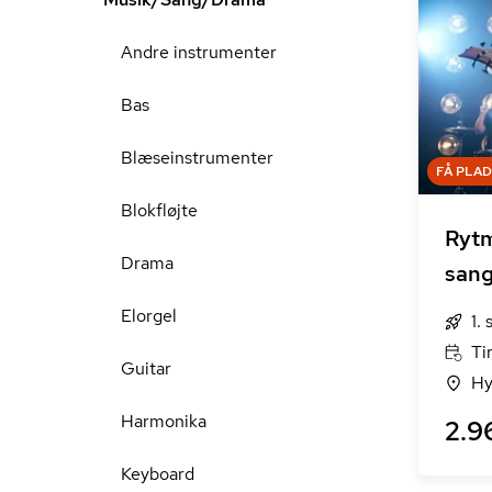
Andre instrumenter
Bas
Blæseinstrumenter
FÅ PLA
Blokfløjte
Rytm
Drama
san
Elorgel
1.
Ti
Guitar
Hy
Harmonika
2.9
Keyboard