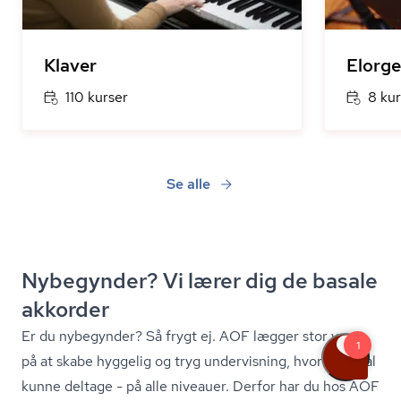
Klaver
Elorge
110 kurser
8 kur
Se alle
Nybegynder? Vi lærer dig de basale
akkorder
Er du nybegynder? Så frygt ej. AOF lægger stor vægt
på at skabe hyggelig og tryg undervisning, hvor alle skal
kunne deltage - på alle niveauer. Derfor har du hos AOF