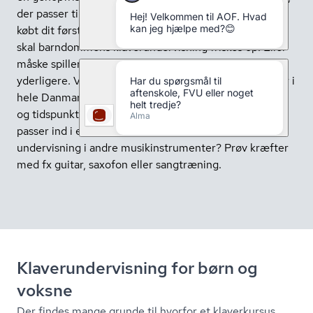
der passer til dig uanset niveau. Måske har du netop
købt dit første klaver og aldrig rørt en tangent. Måske
skal barndommens klaverundervisning friskes op. Eller
måske spiller du allerede og ønsker at udvikle dig
yderligere. Vi tilbyder over 150 forskellige klaverkurser i
hele Danmark. Holdene ligger på forskellige ugedage
og tidspunkter, så du nemt kan finde undervisning, der
passer ind i en travl hverdag. Leder du efter
undervisning i andre mu­sikin­stru­men­ter? Prøv kræfter
med fx guitar, saxofon eller sangtræning.
Kla­ver­un­der­vis­ning for børn og
voksne
Der findes mange grunde til hvorfor et klaverkursus