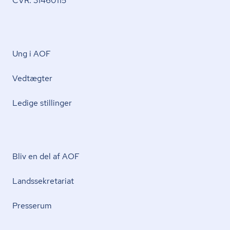
CVR: 31460115
Ung i AOF
Vedtægter
Ledige stillinger
Bliv en del af AOF
Lands­se­kre­ta­ri­at
Presserum