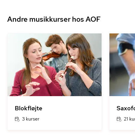
Andre musikkurser hos AOF
Blokfløjte
Saxof
3 kurser
21 ku