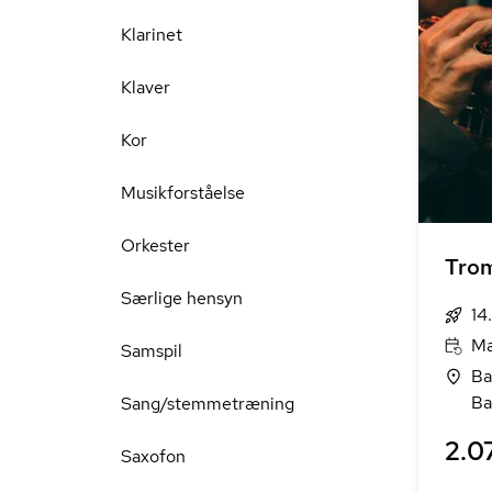
Klarinet
Klaver
Kor
Musikforståelse
Orkester
Tro
Særlige hensyn
14
Ma
Samspil
Ba
Ba
Sang/stemmetræning
2.07
Saxofon