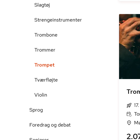
Slagtøj
Strengeinstrumenter
Trombone
Trommer
Trompet
Tværfløjte
Tro
Violin
17
Sprog
To
Mø
Foredrag og debat
2.07
Seniorer