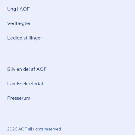
Ung i AOF
Vedtægter
Ledige stillinger
Bliv en del af AOF
Lands­se­kre­ta­ri­at
Presserum
2026 AOF all rights reserved