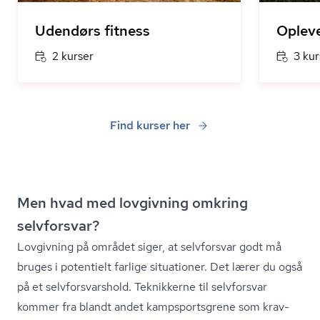
Udendørs fitness
Opleve
2 kurser
3 kur
Find kurser her
Men hvad med lovgivning omkring
selvforsvar?
Lovgivning på området siger, at selvforsvar godt må
bruges i potentielt farlige situationer. Det lærer du også
på et selv­for­svars­hold. Teknikkerne til selvforsvar
kommer fra blandt andet kampsports­gre­ne som krav-