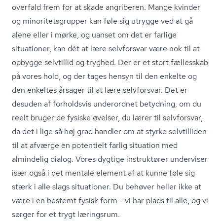
overfald frem for at skade angriberen. Mange kvinder
og mi­no­ri­tets­grup­per kan føle sig utrygge ved at gå
alene eller i mørke, og uanset om det er farlige
situationer, kan dét at lære selvforsvar være nok til at
opbygge selvtillid og tryghed. Der er et stort fællesskab
på vores hold, og der tages hensyn til den enkelte og
den enkeltes årsager til at lære selvforsvar. Det er
desuden af forholdsvis underordnet betydning, om du
reelt bruger de fysiske øvelser, du lærer til selvforsvar,
da det i lige så høj grad handler om at styrke selvtilliden
til at afværge en potentielt farlig situation med
almindelig dialog. Vores dygtige instruktører underviser
især også i det mentale element af at kunne føle sig
stærk i alle slags situationer. Du behøver heller ikke at
være i en bestemt fysisk form - vi har plads til alle, og vi
sørger for et trygt læringsrum.