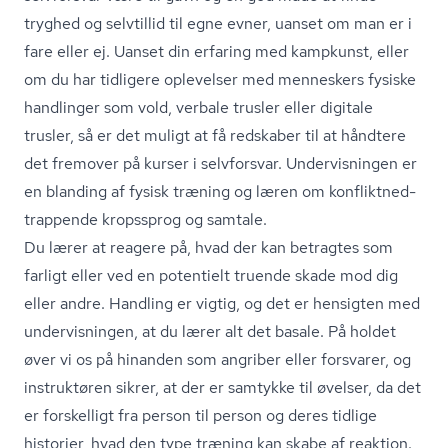
tryghed og selvtillid til egne evner, uanset om man er i
fare eller ej. Uanset din erfaring med kampkunst, eller
om du har tidligere oplevelser med menneskers fysiske
handlinger som vold, verbale trusler eller digitale
trusler, så er det muligt at få redskaber til at håndtere
det fremover på kurser i selvforsvar. Undervisningen er
en blanding af fysisk træning og læren om kon­flik­t­ned­
trap­pen­de kropssprog og samtale.
Du lærer at reagere på, hvad der kan betragtes som
farligt eller ved en potentielt truende skade mod dig
eller andre. Handling er vigtig, og det er hensigten med
undervisningen, at du lærer alt det basale. På holdet
øver vi os på hinanden som angriber eller forsvarer, og
instruktøren sikrer, at der er samtykke til øvelser, da det
er forskelligt fra person til person og deres tidlige
historier, hvad den type træning kan skabe af reaktion.