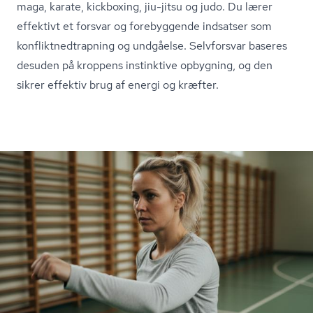
maga, karate, kickboxing, jiu-jitsu og judo. Du lærer
effektivt et forsvar og forebyggende indsatser som
kon­flik­t­ned­trap­ning og undgåelse. Selvforsvar baseres
desuden på kroppens instinktive opbygning, og den
sikrer effektiv brug af energi og kræfter.