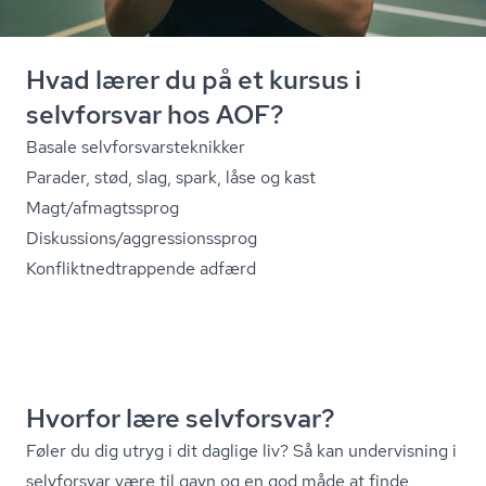
Hvad lærer du på et kursus i
selvforsvar hos AOF?
Basale selv­for­svars­tek­nik­ker
Parader, stød, slag, spark, låse og kast
Magt/afmagtssprog
Diskussions/ag­gres­sions­sprog
Kon­flik­t­ned­trap­pen­de adfærd
Hvorfor lære selvforsvar?
Føler du dig utryg i dit daglige liv? Så kan undervisning i
selvforsvar være til gavn og en god måde at finde