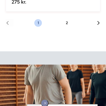
275 kr.
1
2