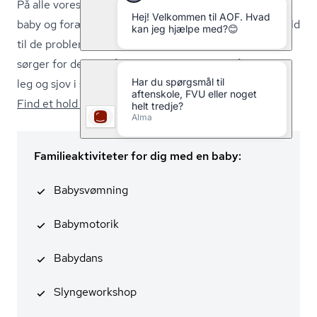
På alle vores hold er der fokus på kontakten imellem
baby og forælder. Du vil få støtte og vejledning i forhold
til de problematikker, i kunne have og underviseren
sørger for det er målrettet børn. Der er også plads til
leg og sjov i selskab med andre babyer.
Find et hold for dig og din baby hér.
Familieaktiviteter for dig med en baby:
Babysvømning
Babymotorik
Babydans
Slyngeworkshop