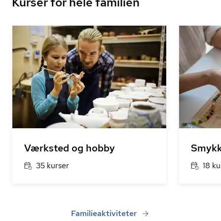
Kurser for hele familien
Værksted og hobby
Smykk
35 kurser
18 ku
Familieaktiviteter