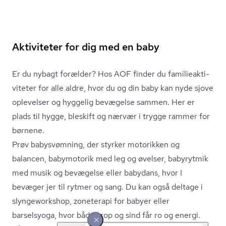
Aktiviteter for dig med en baby
Er du nybagt forælder? Hos AOF finder du fa­mi­lie­ak­ti­
vi­te­ter for alle aldre, hvor du og din baby kan nyde sjove
oplevelser og hyggelig bevægelse sammen. Her er
plads til hygge, bleskift og nærvær i trygge rammer for
børnene.
Prøv babysvømning, der styrker motorikken og
balancen, babymotorik med leg og øvelser, babyrytmik
med musik og bevægelse eller babydans, hvor I
bevæger jer til rytmer og sang. Du kan også deltage i
slyngeworkshop, zoneterapi for babyer eller
barselsyoga, hvor både krop og sind får ro og energi.