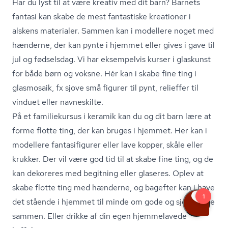
Har du lyst til at være kreativ med dit barn? Barnets
fantasi kan skabe de mest fantastiske kreationer i
alskens materialer. Sammen kan i modellere noget med
hænderne, der kan pynte i hjemmet eller gives i gave til
jul og fødselsdag. Vi har eksempelvis kurser i glaskunst
for både børn og voksne. Hér kan i skabe fine ting i
glasmosaik, fx sjove små figurer til pynt, relieffer til
vinduet eller navneskilte.
På et familiekursus i keramik kan du og dit barn lære at
forme flotte ting, der kan bruges i hjemmet. Her kan i
modellere fantasifigurer eller lave kopper, skåle eller
krukker. Der vil være god tid til at skabe fine ting, og de
kan dekoreres med begitning eller glaseres. Oplev at
skabe flotte ting med hænderne, og bagefter kan i have
det stående i hjemmet til minde om gode og sjove dage
sammen. Eller drikke af din egen hjemmelavede