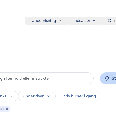
Undervisning
Indsatser
Om
S
nkt
Underviser
Vis kurser i gang
ark