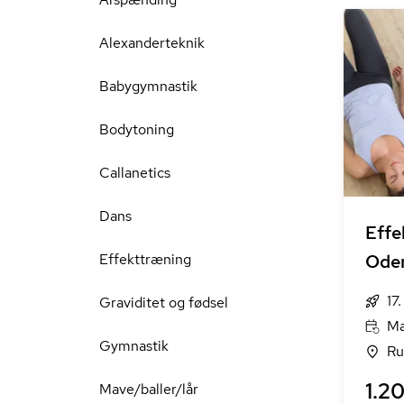
Alexanderteknik
Babygymnastik
Bodytoning
Callanetics
Dans
Effe
Effekttræning
Ode
17
Graviditet og fødsel
Ma
Gymnastik
Ru
1.20
Mave/baller/lår