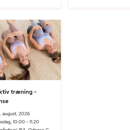
ktiv træning -
nse
. august, 2026
sdag, 10:00 - 11:20
gårdsvej 15A, Odense C