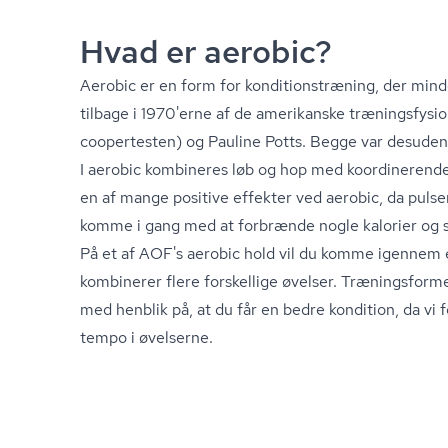
Hvad er aerobic?
Aerobic er en form for kon­di­tions­træ­ning, der m
tilbage i 1970'erne af de amerikanske træ­nings­fy­si
coopertesten) og Pauline Potts. Begge var desuden 
I aerobic kombineres løb og hop med koordinerende 
en af mange positive effekter ved aerobic, da pul
komme i gang med at forbrænde nogle kalorier og s
På et af AOF's aerobic hold vil du komme igennem 
kombinerer flere forskellige øvelser. Træningsform
med henblik på, at du får en bedre kondition, da vi
tempo i øvelserne.