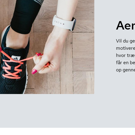
Aer
Vil du g
motivere
hvor træ
får en be
op genne