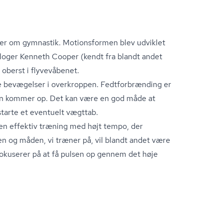
inder om gymnastik. Motionsformen blev udviklet
­o­lo­ger Kenneth Cooper (kendt fra blandt andet
oberst i flyvevåbenet.
bevægelser i overkroppen. Fedt­for­bræn­ding er
sen kommer op. Det kan være en god måde at
tarte et eventuelt vægttab.
en effektiv træning med højt tempo, der
en og måden, vi træner på, vil blandt andet være
 fokuserer på at få pulsen op gennem det høje