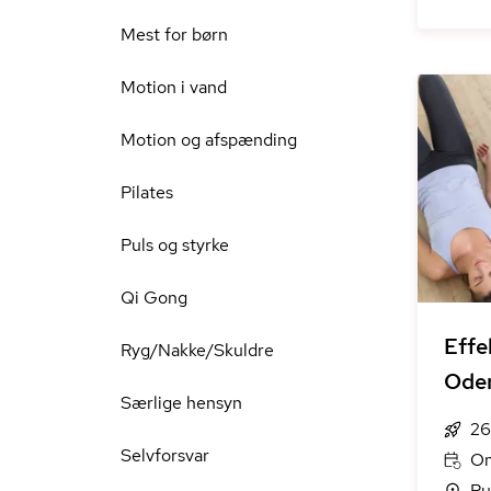
Mest for børn
Motion i vand
Motion og afspænding
Pilates
Puls og styrke
Qi Gong
Effe
Ryg/Nakke/Skuldre
Ode
Særlige hensyn
26
Selvforsvar
On
Ru