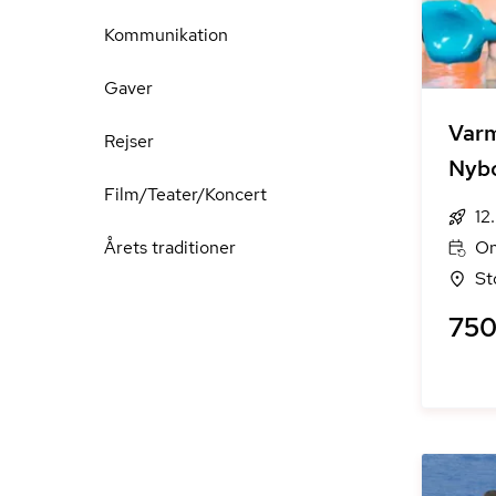
Kommunikation
Gaver
Varm
Rejser
Nyb
Film/Teater/Koncert
12
Årets traditioner
On
St
750 