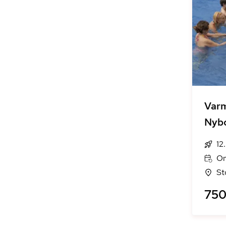
Varm
Nyb
12
On
St
750 