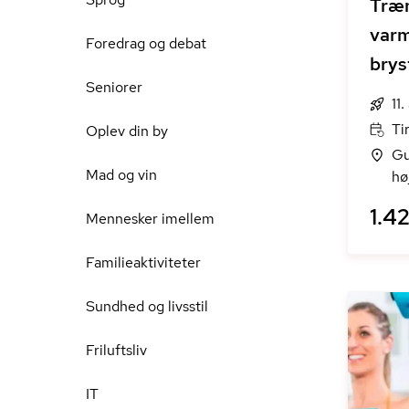
Træn
varm
Foredrag og debat
brys
Seniorer
11
Ti
Oplev din by
Gu
Mad og vin
hø
1.42
Mennesker imellem
Familieaktiviteter
Sundhed og livsstil
Friluftsliv
IT