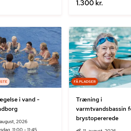
1.300 kr.
ISTE
FÅ PLADSER
gelse i vand -
Træning i
ndborg
varmtvandsbassin f
brystopererede
. august, 2026
rsdag, 11:00 - 11:45
11. august, 2026