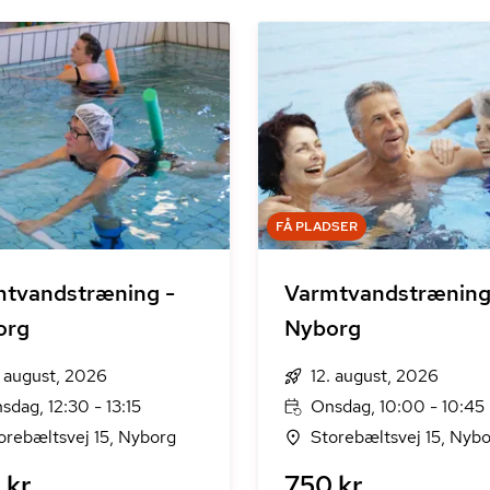
FÅ PLADSER
tvandstræning -
Varmtvandstræning
org
Nyborg
. august, 2026
12. august, 2026
sdag, 12:30 - 13:15
Onsdag, 10:00 - 10:45
orebæltsvej 15, Nyborg
Storebæltsvej 15, Nyb
kr.
750 kr.