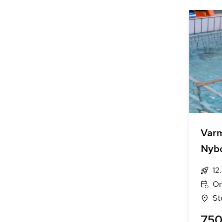
Varm
Nyb
12
On
St
750 