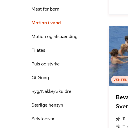
Mest for børn
Motion i vand
Motion og afspænding
Pilates
Puls og styrke
Qi Gong
VENTEL
Ryg/Nakke/Skuldre
Bevæ
Særlige hensyn
Sve
Selvforsvar
11
Ti