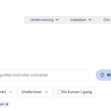
Undervisning
Indsatser
Om
S
nkt
Underviser
Vis kurser i gang
ark