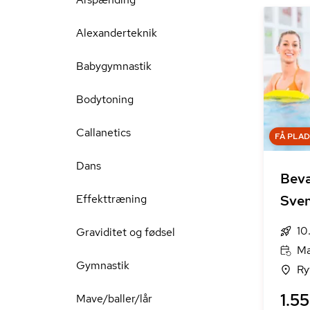
Alexanderteknik
Babygymnastik
Bodytoning
Callanetics
FÅ PLA
Dans
Bevæ
Effekttræning
Sve
10
Graviditet og fødsel
Ma
Gymnastik
Ry
1.55
Mave/baller/lår