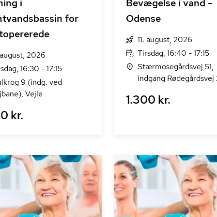
ing i
Bevægelse i vand -
tvandsbassin for
Odense
topererede
11. august, 2026
Tirsdag, 16:40 - 17:15
. august, 2026
Stærmosegårdsvej 51,
rsdag, 16:30 - 17:15
indgang Rødegårdsvej 
lkrog 9 (indg. ved
Odense M
jbane), Vejle
1.300 kr.
0 kr.