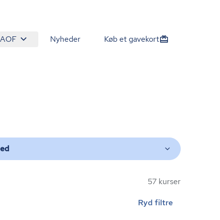
 AOF
Nyheder
Køb et gavekort
ted
57 kurser
Ryd filtre