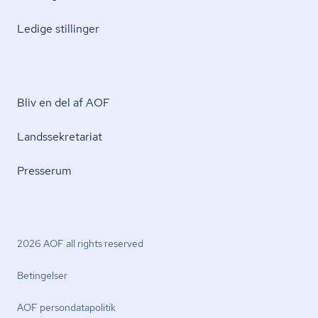
Ledige stillinger
Bliv en del af AOF
Lands­se­kre­ta­ri­at
Presserum
2026 AOF all rights reserved
Betingelser
AOF per­son­da­ta­po­li­tik