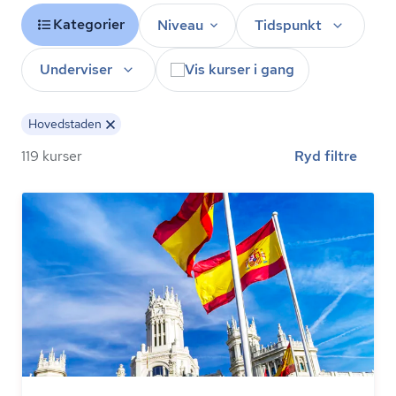
Kategorier
Niveau
Tidspunkt
Underviser
Vis kurser i gang
Hovedstaden
119 kurser
Ryd filtre