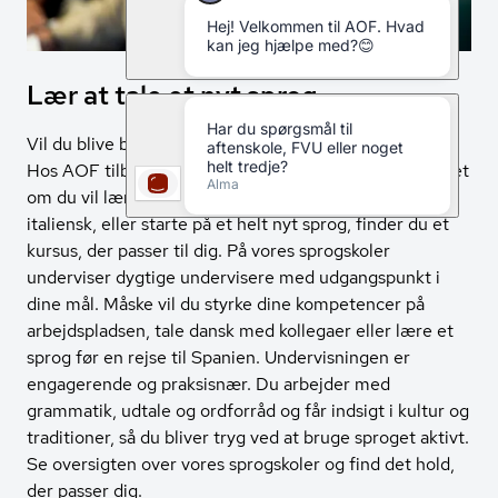
Lær at tale et nyt sprog
Vil du blive bedre til at forstå og tale et andet sprog?
Hos AOF tilbyder vi sprogskole for alle niveauer. Uanset
om du vil lære dansk, forbedre dit engelsk eller
italiensk, eller starte på et helt nyt sprog, finder du et
kursus, der passer til dig. På vores sprogskoler
underviser dygtige undervisere med udgangspunkt i
dine mål. Måske vil du styrke dine kompetencer på
arbejdspladsen, tale dansk med kollegaer eller lære et
sprog før en rejse til Spanien. Undervisningen er
engagerende og praksisnær. Du arbejder med
grammatik, udtale og ordforråd og får indsigt i kultur og
traditioner, så du bliver tryg ved at bruge sproget aktivt.
Se oversigten over vores sprogskoler og find det hold,
der passer dig.