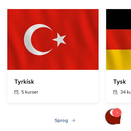
Tyrkisk
Tysk
5 kurser
34 k
Sprog